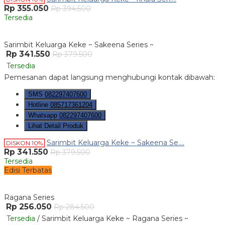
Rp 355.050
Rp 394.500
Tersedia
Sarimbit Keluarga Keke ~ Sakeena Series ~
Rp 341.550
Rp 379.500
Tersedia
Pemesanan dapat langsung menghubungi kontak dibawah:
SMS
082297407600
Hotline
085717361204
Whatsapp
082297407600
Lihat Detail Produk
Sarimbit Keluarga Keke ~ Sakeena Se....
DISKON 10%
Rp 341.550
Rp 379.500
Tersedia
Edisi Terbatas
Ragana Series
Rp 256.050
Rp 284.500
Tersedia
/ Sarimbit Keluarga Keke ~ Ragana Series ~