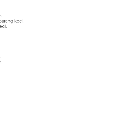
s.
arang kecil.
cil.
.
m.