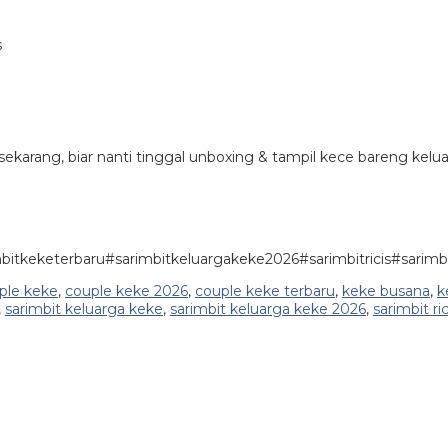
s
ekarang, biar nanti tinggal unboxing & tampil kece bareng kelua
mbitkeketerbaru#sarimbitkeluargakeke2026#sarimbitricis#sa
ple keke
,
couple keke 2026
,
couple keke terbaru
,
keke busana
,
k
,
sarimbit keluarga keke
,
sarimbit keluarga keke 2026
,
sarimbit ric