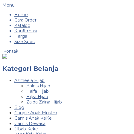
Menu
Home
Cara Order
Katalog
Konfirmasi
Harga
Size Spec
Kontak
Kategori Belanja
Azmeela Hijab
Balqis Hijab
Haifa Hijab
Hilya Hijab
Zaida Zaina Hijab
Blog
Couple Anak Muslim
Gamis Anak KeKe
Gamis Dewasa
Jilbab Keke