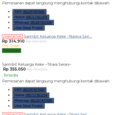
Pemesanan dapat langsung menghubungi kontak dibawah:
SMS
082297407600
Hotline
085717361204
Whatsapp
082297407600
Lihat Detail Produk
Sarimbit Keluarga Keke ~Naraya Seri....
DISKON 10%
Rp 314.910
Rp 349.900
Pre Order
Terpopuler
Sarimbit Keluarga Keke ~Tihara Series~
Rp 355.050
Rp 394.500
Tersedia
Pemesanan dapat langsung menghubungi kontak dibawah:
SMS
082297407600
Hotline
085717361204
Whatsapp
082297407600
Lihat Detail Produk
Sarimbit Keluarga Keke ~Tihara Seri....
DISKON 10%