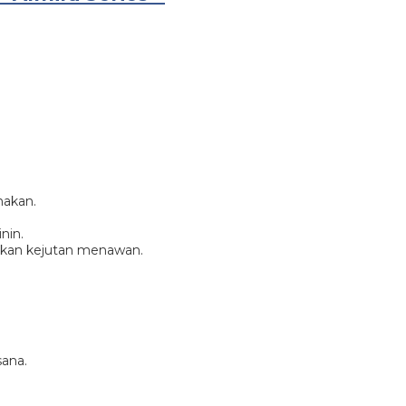
nakan.
nin.
ikan kejutan menawan.
sana.