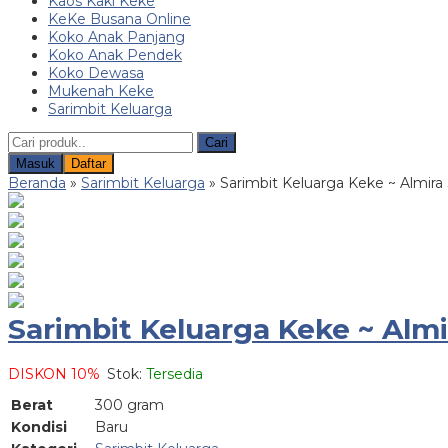
Kaos Kaki Keke
KeKe Busana Online
Koko Anak Panjang
Koko Anak Pendek
Koko Dewasa
Mukenah Keke
Sarimbit Keluarga
Cari
Masuk
Daftar
Beranda
»
Sarimbit Keluarga
»
Sarimbit Keluarga Keke ~ Almira 
Sarimbit Keluarga Keke ~ Almi
DISKON 10%
Stok:
Tersedia
Berat
300 gram
Kondisi
Baru