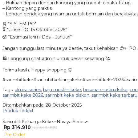
– Bukaan depan dengan kancing yang mudah dibuka-tutup.
– Kantong yang praktis.
– Lengan pendek yang nyaman untuk bermain dan beraktivita
🛒 *SISTEM PO*
⏳ *Close PO: 16 Oktober 2025*
📦 *Estimasi kirim: Des – Januari*
Jangan tunggu last minute ya bestie, takut kehabisan 😍✨ PO s
🛍️ Langsung chat admin untuk pesan sekarang 🥰
Terima kasih. Happy shopping 🛒
#sarimbitkeke#sarimbitkeluargakeke#sarimbitkeke2026#sari
Tags:
almira series
,
baju muslim keke
,
busana muslim keke
,
cou
sarimbit keke 2026
,
sarimbit keke diskon
,
sarimbit keke terbaru
Ditambahkan pada: 28 October 2025
Produk Terkait
Sarimbit Keluarga Keke ~Naraya Series~
Rp 314.910
Rp 349.900
Pre Order