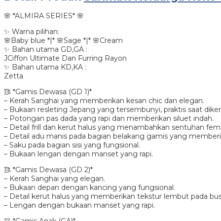
🌸 *ALMIRA SERIES* 🌸
✨ Warna pilihan:
🌸Baby blue *|* 🌸Sage *|* 🌸Cream
✨ Bahan utama GD,GA :
JCiffon Ultimate Dan Furring Rayon
✨ Bahan utama KD,KA :
Zetta
🥻 *Gamis Dewasa (GD 1)*
– Kerah Sanghai yang memberikan kesan chic dan elegan.
– Bukaan resleting Jepang yang tersembunyi, praktis saat dike
– Potongan pas dada yang rapi dan memberikan siluet indah.
– Detail frill dan kerut halus yang menambahkan sentuhan femi
– Detail adu manis pada bagian belakang gamis yang member
– Saku pada bagian sisi yang fungsional.
– Bukaan lengan dengan manset yang rapi.
🥻 *Gamis Dewasa (GD 2)*
– Kerah Sanghai yang elegan.
– Bukaan depan dengan kancing yang fungsional.
– Detail kerut halus yang memberikan tekstur lembut pada bu
– Lengan dengan bukaan manset yang rapi.