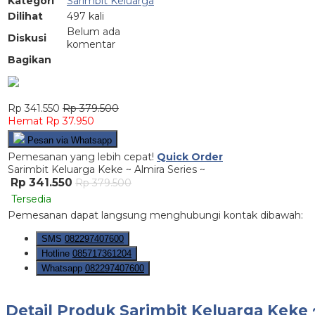
Kategori
Sarimbit Keluarga
Dilihat
497 kali
Belum ada
Diskusi
komentar
Bagikan
Rp 341.550
Rp 379.500
Hemat Rp 37.950
Pesan via Whatsapp
Pemesanan yang lebih cepat!
Quick Order
Sarimbit Keluarga Keke ~ Almira Series ~
Rp 341.550
Rp 379.500
Tersedia
Pemesanan dapat langsung menghubungi kontak dibawah:
SMS
082297407600
Hotline
085717361204
Whatsapp
082297407600
Detail Produk
Sarimbit Keluarga Keke ~