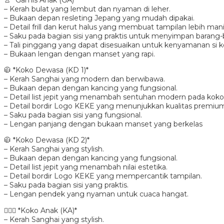
👚 *Gamis Anak (GA)*
– Kerah bulat yang lembut dan nyaman di leher.
– Bukaan depan resleting Jepang yang mudah dipakai.
– Detail frill dan kerut halus yang membuat tampilan lebih mani
– Saku pada bagian sisi yang praktis untuk menyimpan barang-b
– Tali pinggang yang dapat disesuaikan untuk kenyamanan si ke
– Bukaan lengan dengan manset yang rapi.
🧥 *Koko Dewasa (KD 1)*
– Kerah Sanghai yang modern dan berwibawa.
– Bukaan depan dengan kancing yang fungsional.
– Detail list jepit yang menambah sentuhan modern pada koko
– Detail bordir Logo KEKE yang menunjukkan kualitas premiu
– Saku pada bagian sisi yang fungsional.
– Lengan panjang dengan bukaan manset yang berkelas
🧥 *Koko Dewasa (KD 2)*
– Kerah Sanghai yang stylish.
– Bukaan depan dengan kancing yang fungsional.
– Detail list jepit yang menambah nilai estetika.
– Detail bordir Logo KEKE yang mempercantik tampilan.
– Saku pada bagian sisi yang praktis.
– Lengan pendek yang nyaman untuk cuaca hangat.
👳🏻‍♂️ *Koko Anak (KA)*
– Kerah Sanghai yang stylish.