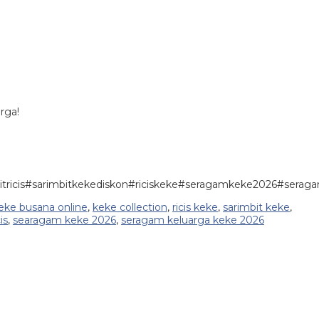
rga!
rimbitricis#sarimbitkekediskon#riciskeke#seragamkeke2026#
eke busana online
,
keke collection
,
ricis keke
,
sarimbit keke
,
is
,
searagam keke 2026
,
seragam keluarga keke 2026