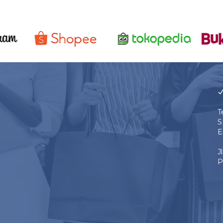
T
S
E
J
P