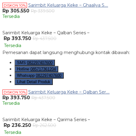
Sarimbit Keluarga Keke ~ Ghaaliya S....
DISKON 10%
Rp 305.550
Rp 339.500
Tersedia
Sarimbit Keluarga Keke ~ Qalban Series ~
Rp 393.750
Rp 437.500
Tersedia
Pemesanan dapat langsung menghubungi kontak dibawah:
SMS
082297407600
Hotline
085717361204
Whatsapp
082297407600
Lihat Detail Produk
Sarimbit Keluarga Keke ~ Qalban Ser....
DISKON 10%
Rp 393.750
Rp 437.500
Tersedia
Sarimbit Keluarga Keke ~ Qarima Series ~
Rp 236.250
Rp 262.500
Tersedia