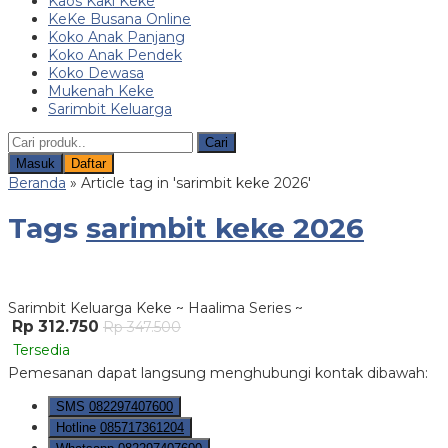
Kaos Kaki Keke
KeKe Busana Online
Koko Anak Panjang
Koko Anak Pendek
Koko Dewasa
Mukenah Keke
Sarimbit Keluarga
Cari
Masuk
Daftar
Beranda
»
Article tag in 'sarimbit keke 2026'
Tags
sarimbit keke 2026
Sarimbit Keluarga Keke ~ Haalima Series ~
Rp 312.750
Rp 347.500
Tersedia
Pemesanan dapat langsung menghubungi kontak dibawah:
SMS
082297407600
Hotline
085717361204