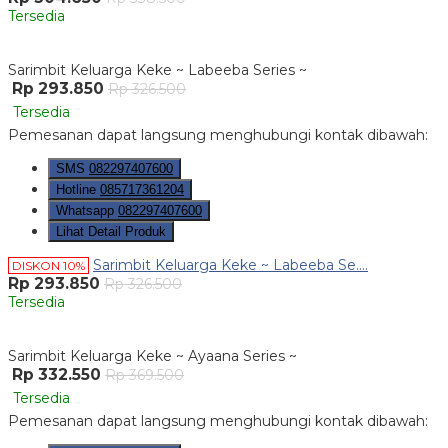
Tersedia
Sarimbit Keluarga Keke ~ Labeeba Series ~
Rp 293.850
Rp 326.500
Tersedia
Pemesanan dapat langsung menghubungi kontak dibawah:
SMS
082297407600
Hotline
085717361204
Whatsapp
082297407600
Lihat Detail Produk
Sarimbit Keluarga Keke ~ Labeeba Se....
DISKON 10%
Rp 293.850
Rp 326.500
Tersedia
Sarimbit Keluarga Keke ~ Ayaana Series ~
Rp 332.550
Rp 369.500
Tersedia
Pemesanan dapat langsung menghubungi kontak dibawah: