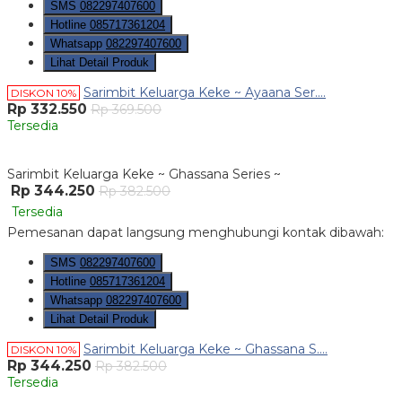
SMS
082297407600
Hotline
085717361204
Whatsapp
082297407600
Lihat Detail Produk
Sarimbit Keluarga Keke ~ Ayaana Ser....
DISKON 10%
Rp 332.550
Rp 369.500
Tersedia
Sarimbit Keluarga Keke ~ Ghassana Series ~
Rp 344.250
Rp 382.500
Tersedia
Pemesanan dapat langsung menghubungi kontak dibawah:
SMS
082297407600
Hotline
085717361204
Whatsapp
082297407600
Lihat Detail Produk
Sarimbit Keluarga Keke ~ Ghassana S....
DISKON 10%
Rp 344.250
Rp 382.500
Tersedia