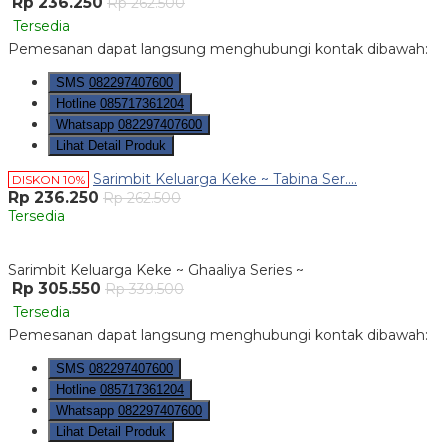
Rp 236.250
Rp 262.500
Tersedia
Pemesanan dapat langsung menghubungi kontak dibawah:
SMS
082297407600
Hotline
085717361204
Whatsapp
082297407600
Lihat Detail Produk
Sarimbit Keluarga Keke ~ Tabina Ser....
DISKON 10%
Rp 236.250
Rp 262.500
Tersedia
Sarimbit Keluarga Keke ~ Ghaaliya Series ~
Rp 305.550
Rp 339.500
Tersedia
Pemesanan dapat langsung menghubungi kontak dibawah:
SMS
082297407600
Hotline
085717361204
Whatsapp
082297407600
Lihat Detail Produk