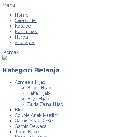
Menu
Home
Cara Order
Katalog
Konfirmasi
Harga
Size Spec
Kontak
Kategori Belanja
Azmeela Hijab
Balqis Hijab
Haifa Hijab
Hilya Hijab
Zaida Zaina Hijab
Blog
Couple Anak Muslim
Gamis Anak KeKe
Gamis Dewasa
Jilbab Keke