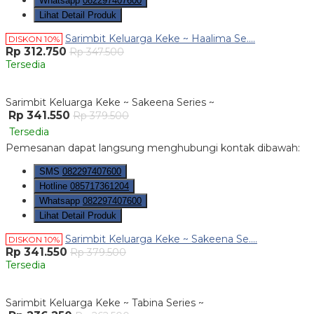
Whatsapp
082297407600
Lihat Detail Produk
Sarimbit Keluarga Keke ~ Haalima Se....
DISKON 10%
Rp 312.750
Rp 347.500
Tersedia
Sarimbit Keluarga Keke ~ Sakeena Series ~
Rp 341.550
Rp 379.500
Tersedia
Pemesanan dapat langsung menghubungi kontak dibawah:
SMS
082297407600
Hotline
085717361204
Whatsapp
082297407600
Lihat Detail Produk
Sarimbit Keluarga Keke ~ Sakeena Se....
DISKON 10%
Rp 341.550
Rp 379.500
Tersedia
Sarimbit Keluarga Keke ~ Tabina Series ~