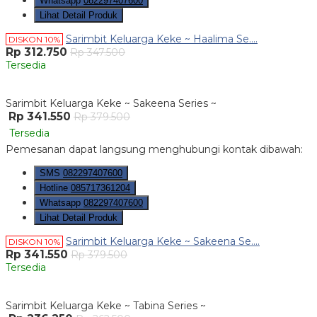
Whatsapp
082297407600
Lihat Detail Produk
Sarimbit Keluarga Keke ~ Haalima Se....
DISKON 10%
Rp 312.750
Rp 347.500
Tersedia
Sarimbit Keluarga Keke ~ Sakeena Series ~
Rp 341.550
Rp 379.500
Tersedia
Pemesanan dapat langsung menghubungi kontak dibawah:
SMS
082297407600
Hotline
085717361204
Whatsapp
082297407600
Lihat Detail Produk
Sarimbit Keluarga Keke ~ Sakeena Se....
DISKON 10%
Rp 341.550
Rp 379.500
Tersedia
Sarimbit Keluarga Keke ~ Tabina Series ~