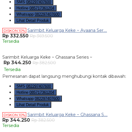
SMS
082297407600
Hotline
085717361204
Whatsapp
082297407600
Lihat Detail Produk
Sarimbit Keluarga Keke ~ Ayaana Ser....
DISKON 10%
Rp 332.550
Rp 369.500
Tersedia
Sarimbit Keluarga Keke ~ Ghassana Series ~
Rp 344.250
Rp 382.500
Tersedia
Pemesanan dapat langsung menghubungi kontak dibawah:
SMS
082297407600
Hotline
085717361204
Whatsapp
082297407600
Lihat Detail Produk
Sarimbit Keluarga Keke ~ Ghassana S....
DISKON 10%
Rp 344.250
Rp 382.500
Tersedia