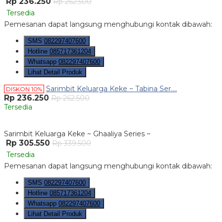
Rp 236.250
Rp 262.500
Tersedia
Pemesanan dapat langsung menghubungi kontak dibawah:
SMS
082297407600
Hotline
085717361204
Whatsapp
082297407600
Lihat Detail Produk
Sarimbit Keluarga Keke ~ Tabina Ser....
DISKON 10%
Rp 236.250
Rp 262.500
Tersedia
Sarimbit Keluarga Keke ~ Ghaaliya Series ~
Rp 305.550
Rp 339.500
Tersedia
Pemesanan dapat langsung menghubungi kontak dibawah:
SMS
082297407600
Hotline
085717361204
Whatsapp
082297407600
Lihat Detail Produk