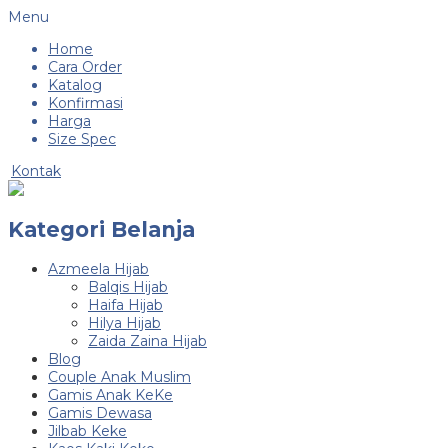
Menu
Home
Cara Order
Katalog
Konfirmasi
Harga
Size Spec
Kontak
Kategori Belanja
Azmeela Hijab
Balqis Hijab
Haifa Hijab
Hilya Hijab
Zaida Zaina Hijab
Blog
Couple Anak Muslim
Gamis Anak KeKe
Gamis Dewasa
Jilbab Keke