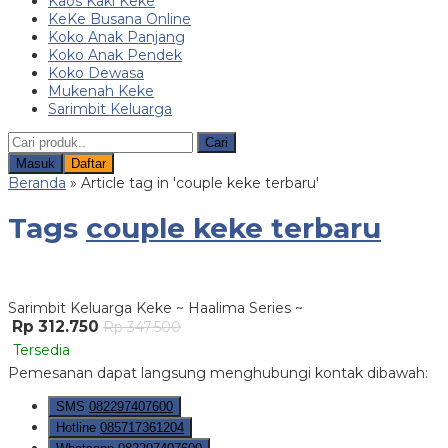
Kaos Kaki Keke
KeKe Busana Online
Koko Anak Panjang
Koko Anak Pendek
Koko Dewasa
Mukenah Keke
Sarimbit Keluarga
Cari
Masuk
Daftar
Beranda
»
Article tag in 'couple keke terbaru'
Tags
couple keke terbaru
Sarimbit Keluarga Keke ~ Haalima Series ~
Rp 312.750
Rp 347.500
Tersedia
Pemesanan dapat langsung menghubungi kontak dibawah:
SMS
082297407600
Hotline
085717361204