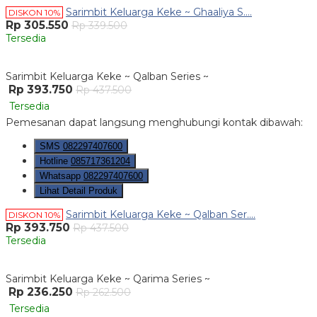
Sarimbit Keluarga Keke ~ Ghaaliya S....
DISKON 10%
Rp 305.550
Rp 339.500
Tersedia
Sarimbit Keluarga Keke ~ Qalban Series ~
Rp 393.750
Rp 437.500
Tersedia
Pemesanan dapat langsung menghubungi kontak dibawah:
SMS
082297407600
Hotline
085717361204
Whatsapp
082297407600
Lihat Detail Produk
Sarimbit Keluarga Keke ~ Qalban Ser....
DISKON 10%
Rp 393.750
Rp 437.500
Tersedia
Sarimbit Keluarga Keke ~ Qarima Series ~
Rp 236.250
Rp 262.500
Tersedia