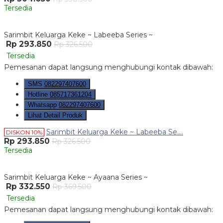
Tersedia
Sarimbit Keluarga Keke ~ Labeeba Series ~
Rp 293.850
Rp 326.500
Tersedia
Pemesanan dapat langsung menghubungi kontak dibawah:
SMS
082297407600
Hotline
085717361204
Whatsapp
082297407600
Lihat Detail Produk
Sarimbit Keluarga Keke ~ Labeeba Se....
DISKON 10%
Rp 293.850
Rp 326.500
Tersedia
Sarimbit Keluarga Keke ~ Ayaana Series ~
Rp 332.550
Rp 369.500
Tersedia
Pemesanan dapat langsung menghubungi kontak dibawah: