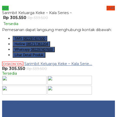
WA
SMS
Sarimbit Keluarga Keke ~ Kala Series ~
Rp 305.550
Rp 339.500
Tersedia
Pemesanan dapat langsung menghubungi kontak dibawah:
SMS
082297407600
Hotline
085717361204
Whatsapp
082297407600
Lihat Detail Produk
Sarimbit Keluarga Keke ~ Kala Serie....
DISKON 10%
Rp 305.550
Rp 339.500
Tersedia
Website Traffic