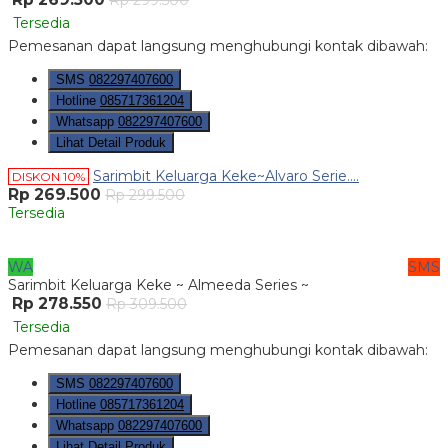
Rp 299.500
Tersedia
Pemesanan dapat langsung menghubungi kontak dibawah:
SMS
082297407600
Hotline
085717361204
Whatsapp
082297407600
Lihat Detail Produk
Sarimbit Keluarga Keke~Alvaro Serie....
DISKON 10%
Rp 269.500
Rp 299.500
Tersedia
WA
SMS
Sarimbit Keluarga Keke ~ Almeeda Series ~
Rp 278.550
Rp 309.500
Tersedia
Pemesanan dapat langsung menghubungi kontak dibawah:
SMS
082297407600
Hotline
085717361204
Whatsapp
082297407600
Lihat Detail Produk