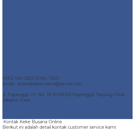
Alamat Kantor
Telp 0857-1736-1204
SMS/ WA 0822-9740-7600
Email : onlinekekebusana@gmail.com
Jl. Papanggo IIC No. 16 Rt.08/03 Papanggo Tanjung Priuk
Jakarta Utara
Keke Busana Online
- Pusat Penjualan Keke Busana Online.
All Rights Reserved | Support by
Jasa Pembuatan Website
Bekasi
Kontak Keke Busana Online
Berikut ini adalah detail kontak customer service kami: