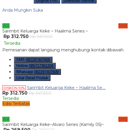
Original Post
Download Gambar
Anda Mungkin Suka
WA
SMS
Sarimbit Keluarga Keke ~ Haalima Series ~
Rp 312.750
Rp 347.500
Tersedia
Pemesanan dapat langsung menghubungi kontak dibawah:
SMS
082297407600
Hotline
085717361204
Whatsapp
082297407600
Lihat Detail Produk
Sarimbit Keluarga Keke ~ Haalima Se....
DISKON 10%
Rp 312.750
Rp 347.500
Tersedia
Edisi Terbatas
WA
SMS
Sarimbit Keluarga Keke~Alvaro Series (Kamily 05)~
Rp 269.500