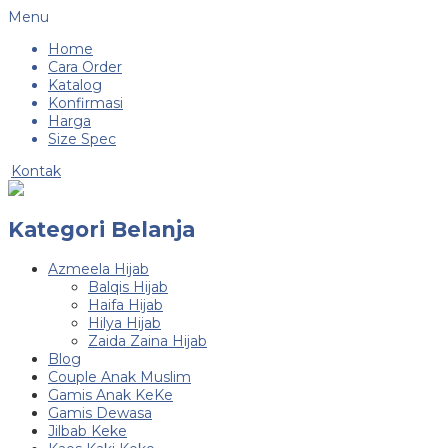
Menu
Home
Cara Order
Katalog
Konfirmasi
Harga
Size Spec
Kontak
Kategori Belanja
Azmeela Hijab
Balqis Hijab
Haifa Hijab
Hilya Hijab
Zaida Zaina Hijab
Blog
Couple Anak Muslim
Gamis Anak KeKe
Gamis Dewasa
Jilbab Keke