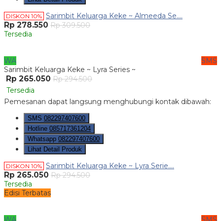
Sarimbit Keluarga Keke ~ Almeeda Se....
DISKON 10%
Rp 278.550
Rp 309.500
Tersedia
WA
SMS
Sarimbit Keluarga Keke ~ Lyra Series ~
Rp 265.050
Rp 294.500
Tersedia
Pemesanan dapat langsung menghubungi kontak dibawah:
SMS
082297407600
Hotline
085717361204
Whatsapp
082297407600
Lihat Detail Produk
Sarimbit Keluarga Keke ~ Lyra Serie....
DISKON 10%
Rp 265.050
Rp 294.500
Tersedia
Edisi Terbatas
WA
SMS