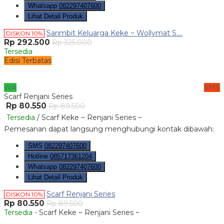
Whatsapp
082297407600
Lihat Detail Produk
Sarimbit Keluarga Keke ~ Wollymat S....
DISKON 10%
Rp 292.500
Rp 325.000
Tersedia
Edisi Terbatas
WA
SMS
Scarf Renjani Series
Rp 80.550
Rp 89.500
Tersedia
/ Scarf Keke ~ Renjani Series ~
Pemesanan dapat langsung menghubungi kontak dibawah:
SMS
082297407600
Hotline
085717361204
Whatsapp
082297407600
Lihat Detail Produk
Scarf Renjani Series
DISKON 10%
Rp 80.550
Rp 89.500
Tersedia
- Scarf Keke ~ Renjani Series ~