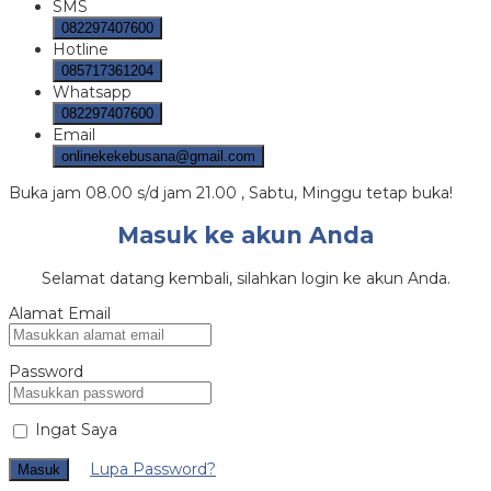
SMS
082297407600
Hotline
085717361204
Whatsapp
082297407600
Email
onlinekekebusana@gmail.com
Buka jam 08.00 s/d jam 21.00 , Sabtu, Minggu tetap buka!
Masuk ke akun Anda
Selamat datang kembali, silahkan login ke akun Anda.
Alamat Email
Password
Ingat Saya
Lupa Password?
Masuk