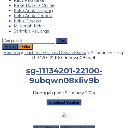
Kaos Kaki Keke
KeKe Busana Online
Koko Anak Panjang
Koko Anak Pendek
Koko Dewasa
Mukenah Keke
Sarimbit Keluarga
Cari
Masuk
Daftar
Beranda
»
Flash Sale Gamis Dewasa Keke
» Attachment : sg-
11134201-22100-9ubqwn08xliv9b
sg-11134201-22100-
9ubqwn08xliv9b
Diunggah pada 9 January 2024
Download Gambar