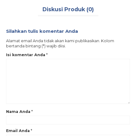
– Manset Lengan Gamis Menggunakan Kancing Pada Gamis
Anak
Diskusi Produk (0)
– Saku Bobok Pada Koko Dewasa
– Saku Tempel Pada Koko Anak
– Set Anak Perempuan Lengkap Dengan Hijab
– Set Anak Laki-Laki Lengkap Dengan Celana Dan Peci
Silahkan tulis komentar Anda
>>>>>>>>>>>><<<<<<<<<<<<<<
Alamat email Anda tidak akan kami publikasikan. Kolom
! HARGA TERGANTUNG SIZE !
bertanda bintang (*) wajib diisi.
Tags:
#verniaseries#sarimbitkeluarga#sarimbitkeke#verniakeke#kekecouple#bajumus
Isi komentar Anda
*
Nama Anda
*
Email Anda
*