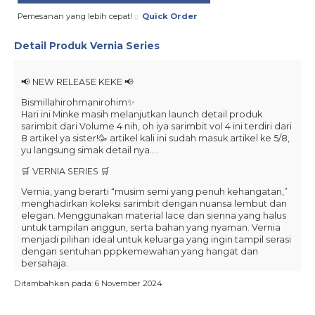
Pemesanan yang lebih cepat!
Quick Order
Detail Produk
Vernia Series
📢 NEW RELEASE KEKE 📢
Bismillahirohmanirohim✨
Hari ini Minke masih melanjutkan launch detail produk
sarimbit dari Volume 4 nih, oh iya sarimbit vol 4 ini terdiri dari
8 artikel ya sister!🥳 artikel kali ini sudah masuk artikel ke 5/8,
yu langsung simak detail nya….
🛒 VERNIA SERIES 🛒
Vernia, yang berarti “musim semi yang penuh kehangatan,”
menghadirkan koleksi sarimbit dengan nuansa lembut dan
elegan. Menggunakan material lace dan sienna yang halus
untuk tampilan anggun, serta bahan yang nyaman. Vernia
menjadi pilihan ideal untuk keluarga yang ingin tampil serasi
dengan sentuhan pppkemewahan yang hangat dan
bersahaja.
Ditambahkan pada: 6 November 2024
Didesain anggun dan menawan dengan variasi layer hidup
gamis vernia membuat tampilannya terlihat elegan, cocok
digunakan dihari raya yang spesial. Sedangkan gamisnya