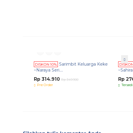
Sarimbit Keluarga Keke
DISKON 10%
DISKON
~Naraya Seri....
~Sahira 
Rp 314.910
Rp 27
Rp 349.900
Pre Order
Tersedi