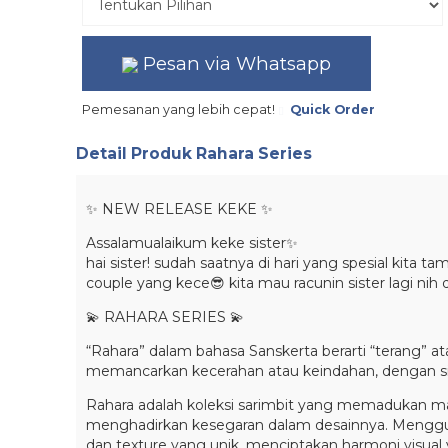
Pesan via Whatsapp
Pemesanan yang lebih cepat!
Quick Order
Detail Produk
Rahara Series
✨ NEW RELEASE KEKE ✨
Assalamualaikum keke sister✨
hai sister! sudah saatnya di hari yang spesial kita 
couple yang kece😎 kita mau racunin sister lagi nih d
💫 RAHARA SERIES 💫
“Rahara” dalam bahasa Sanskerta berarti “terang”
memancarkan kecerahan atau keindahan, dengan sif
Rahara adalah koleksi sarimbit yang memadukan mat
menghadirkan kesegaran dalam desainnya. Mengguna
dan texture yang unik, menciptakan harmoni visua