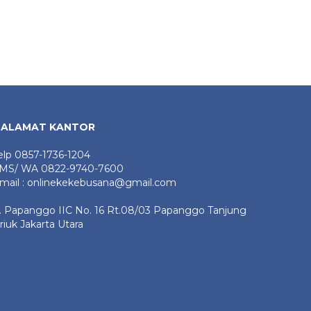
Peci
ouple#raharakeke#muslimkeke
ALAMAT KANTOR
elp 0857-1736-1204
MS/ WA 0822-9740-7600
mail : onlinekekebusana@gmail.com
l. Papanggo IIC No. 16 Rt.08/03 Papanggo Tanjung
riuk Jakarta Utara