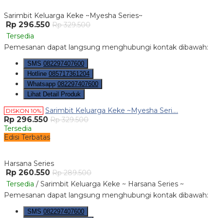
Sarimbit Keluarga Keke ~Myesha Series~
Rp 296.550
Rp 329.500
Tersedia
Pemesanan dapat langsung menghubungi kontak dibawah:
SMS
082297407600
Hotline
085717361204
Whatsapp
082297407600
Lihat Detail Produk
Sarimbit Keluarga Keke ~Myesha Seri....
DISKON 10%
Rp 296.550
Rp 329.500
Tersedia
Edisi Terbatas
Harsana Series
Rp 260.550
Rp 289.500
Tersedia
/ Sarimbit Keluarga Keke ~ Harsana Series ~
Pemesanan dapat langsung menghubungi kontak dibawah:
SMS
082297407600