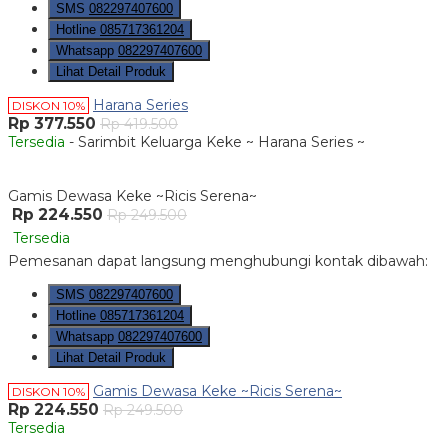
SMS
082297407600
Hotline
085717361204
Whatsapp
082297407600
Lihat Detail Produk
Harana Series
DISKON 10%
Rp 377.550
Rp 419.500
Tersedia
- Sarimbit Keluarga Keke ~ Harana Series ~
Gamis Dewasa Keke ~Ricis Serena~
Rp 224.550
Rp 249.500
Tersedia
Pemesanan dapat langsung menghubungi kontak dibawah:
SMS
082297407600
Hotline
085717361204
Whatsapp
082297407600
Lihat Detail Produk
Gamis Dewasa Keke ~Ricis Serena~
DISKON 10%
Rp 224.550
Rp 249.500
Tersedia