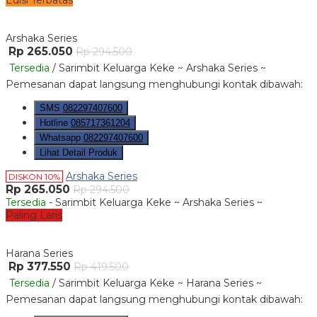
Edisi Terbatas
Arshaka Series
Rp 265.050
Rp 294.500
Tersedia
/ Sarimbit Keluarga Keke ~ Arshaka Series ~
Pemesanan dapat langsung menghubungi kontak dibawah:
SMS
082297407600
Hotline
085717361204
Whatsapp
082297407600
Lihat Detail Produk
Arshaka Series
DISKON 10%
Rp 265.050
Rp 294.500
Tersedia
- Sarimbit Keluarga Keke ~ Arshaka Series ~
Paling Laris
Harana Series
Rp 377.550
Rp 419.500
Tersedia
/ Sarimbit Keluarga Keke ~ Harana Series ~
Pemesanan dapat langsung menghubungi kontak dibawah: