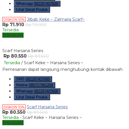
Whatsapp
082297407600
Lihat Detail Produk
Jilbab Keke ~ Zalmaira Scarf~
DISKON 10%
Rp 71.910
Rp 79.900
Tersedia
Terpopuler
Scarf Harsana Series
Rp 80.550
Rp 89.500
Tersedia
/ Scarf Keke ~ Harsana Series ~
Pemesanan dapat langsung menghubungi kontak dibawah:
SMS
082297407600
Hotline
085717361204
Whatsapp
082297407600
Lihat Detail Produk
Scarf Harsana Series
DISKON 10%
Rp 80.550
Rp 89.500
Tersedia
- Scarf Keke ~ Harsana Series ~
Terpopuler