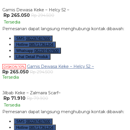
Gamis Dewasa Keke ~ Helcy 52 ~
Rp 265.050
Rp 294.500
Tersedia
Pemesanan dapat langsung menghubungi kontak dibawah:
SMS
082297407600
Hotline
085717361204
Whatsapp
082297407600
Lihat Detail Produk
Gamis Dewasa Keke ~ Helcy 52 ~
DISKON 10%
Rp 265.050
Rp 294.500
Tersedia
Jilbab Keke ~ Zalmaira Scarf~
Rp 71.910
Rp 79.900
Tersedia
Pemesanan dapat langsung menghubungi kontak dibawah:
SMS
082297407600
Hotline
085717361204