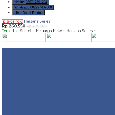
Hotline
085717361204
Whatsapp
082297407600
Lihat Detail Produk
Harsana Series
DISKON 10%
Rp 260.550
Rp 289.500
Tersedia
- Sarimbit Keluarga Keke ~ Harsana Series ~
Website Traffic