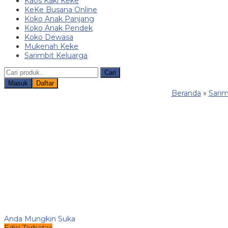
Kaos Kaki Keke
KeKe Busana Online
Koko Anak Panjang
Koko Anak Pendek
Koko Dewasa
Mukenah Keke
Sarimbit Keluarga
Cari
Masuk
Daftar
Beranda
»
Sarim
Anda Mungkin Suka