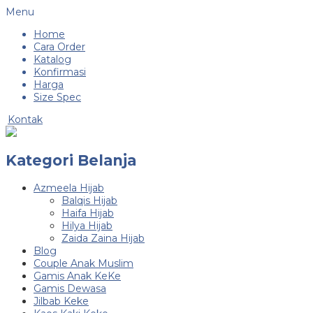
Menu
Home
Cara Order
Katalog
Konfirmasi
Harga
Size Spec
Kontak
Kategori Belanja
Azmeela Hijab
Balqis Hijab
Haifa Hijab
Hilya Hijab
Zaida Zaina Hijab
Blog
Couple Anak Muslim
Gamis Anak KeKe
Gamis Dewasa
Jilbab Keke