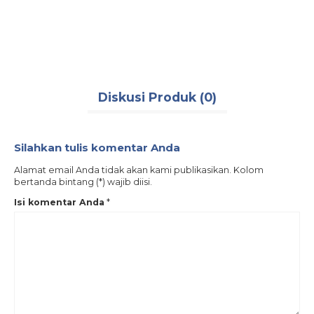
Rp 2
Ters
.500
Keke ~ 
Diskusi Produk (0)
Silahkan tulis komentar Anda
Alamat email Anda tidak akan kami publikasikan. Kolom
bertanda bintang (*) wajib diisi.
Isi komentar Anda
*