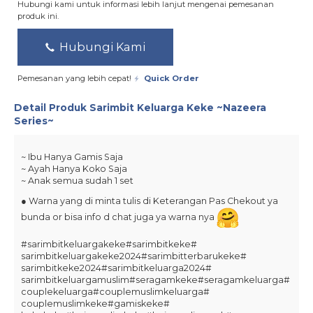
Hubungi kami untuk informasi lebih lanjut mengenai pemesanan
produk ini.
Hubungi Kami
Pemesanan yang lebih cepat!
Quick Order
Detail Produk
Sarimbit Keluarga Keke ~Nazeera
Series~
~ Ibu Hanya Gamis Saja
~ Ayah Hanya Koko Saja
~ Anak semua sudah 1 set
● Warna yang di minta tulis di Keterangan Pas Chekout ya
bunda or bisa info d chat juga ya warna nya
#sarimbitkeluargakeke#
sarimbitkeke#
sarimbitkeluargakeke2024#
sarimbitterbarukeke#
sarimbitkeke2024#
sarimbitkeluarga2024#
sarimbitkeluargamuslim#
seragamkeke#seragamkeluarga#
couplekeluarga#
couplemuslimkeluarga#
couplemuslimkeke#gamiskeke#