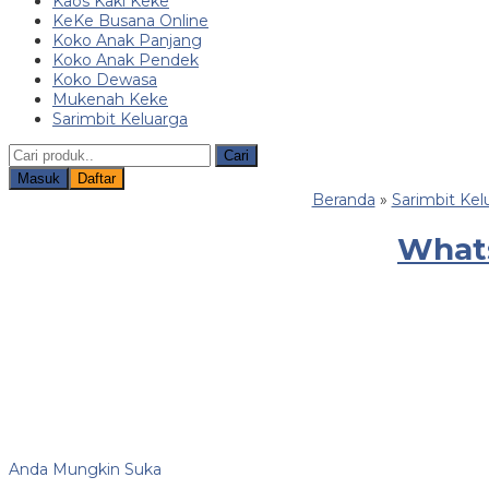
Kaos Kaki Keke
KeKe Busana Online
Koko Anak Panjang
Koko Anak Pendek
Koko Dewasa
Mukenah Keke
Sarimbit Keluarga
Cari
Masuk
Daftar
Beranda
»
Sarimbit Kel
Whats
Anda Mungkin Suka