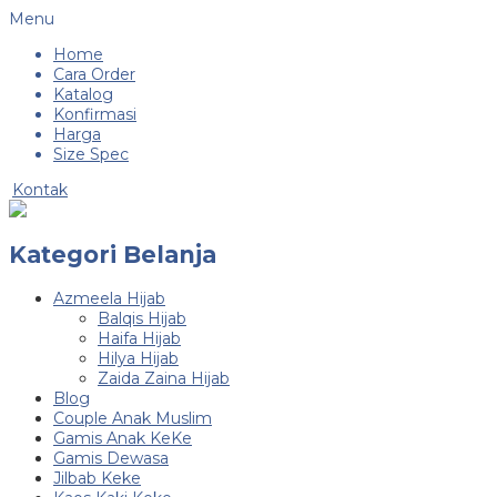
Menu
Home
Cara Order
Katalog
Konfirmasi
Harga
Size Spec
Kontak
Kategori Belanja
Azmeela Hijab
Balqis Hijab
Haifa Hijab
Hilya Hijab
Zaida Zaina Hijab
Blog
Couple Anak Muslim
Gamis Anak KeKe
Gamis Dewasa
Jilbab Keke