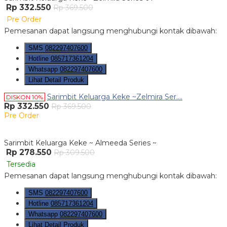
Rp 332.550
Rp 369.500
Pre Order
Pemesanan dapat langsung menghubungi kontak dibawah:
SMS
082297407600
Hotline
085717361204
Whatsapp
082297407600
Lihat Detail Produk
Sarimbit Keluarga Keke ~Zelmira Ser....
DISKON 10%
Rp 332.550
Rp 369.500
Pre Order
Sarimbit Keluarga Keke ~ Almeeda Series ~
Rp 278.550
Rp 309.500
Tersedia
Pemesanan dapat langsung menghubungi kontak dibawah:
SMS
082297407600
Hotline
085717361204
Whatsapp
082297407600
Lihat Detail Produk