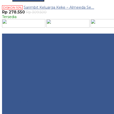
Sarimbit Keluarga Keke ~ Almeeda Se....
DISKON 10%
Rp 278.550
Rp 309.500
Tersedia
Website Traffic
Alamat Kantor
Telp 0857-1736-1204