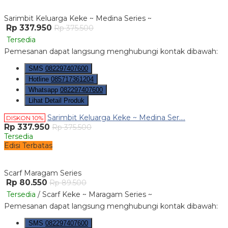
Sarimbit Keluarga Keke ~ Medina Series ~
Rp 337.950
Rp 375.500
Tersedia
Pemesanan dapat langsung menghubungi kontak dibawah:
SMS
082297407600
Hotline
085717361204
Whatsapp
082297407600
Lihat Detail Produk
Sarimbit Keluarga Keke ~ Medina Ser....
DISKON 10%
Rp 337.950
Rp 375.500
Tersedia
Edisi Terbatas
Scarf Maragam Series
Rp 80.550
Rp 89.500
Tersedia
/ Scarf Keke ~ Maragam Series ~
Pemesanan dapat langsung menghubungi kontak dibawah:
SMS
082297407600