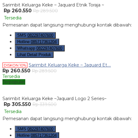
Sarimbit Keluarga Keke ~ Jaquard Etnik Toraja ~
Rp 260.550
Rp 289.500
Tersedia
Pemesanan dapat langsung menghubungi kontak dibawah:
SMS
082297407600
Hotline
085717361204
Whatsapp
082297407600
Lihat Detail Produk
Sarimbit Keluarga Keke ~ Jaquard Et....
DISKON 10%
Rp 260.550
Rp 289.500
Tersedia
Terpopuler
Sarimbit Keluarga Keke ~Jaquard Logo 2 Series~
Rp 305.550
Rp 339.500
Tersedia
Pemesanan dapat langsung menghubungi kontak dibawah:
SMS
082297407600
Hotline
085717361204