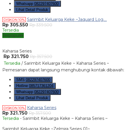
Whatsapp
082297407600
Lihat Detail Produk
Sarimbit Keluarga Keke ~Jaquard Log....
DISKON 10%
Rp 305.550
Rp 339.500
Tersedia
Terpopuler
Kaharsa Series
Rp 321.750
Rp 357.500
Tersedia
/ Sarimbit Keluarga Keke ~ Kaharsa Series ~
Pemesanan dapat langsung menghubungi kontak dibawah:
SMS
082297407600
Hotline
085717361204
Whatsapp
082297407600
Lihat Detail Produk
Kaharsa Series
DISKON 10%
Rp 321.750
Rp 357.500
Tersedia
- Sarimbit Keluarga Keke ~ Kaharsa Series ~
Sarimbit Keluarga Keke ~Zelmira Series 01~