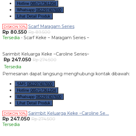
Hotline
085717361204
Whatsapp
082297407600
Lihat Detail Produk
Scarf Maragam Series
DISKON 10%
Rp 80.550
Rp 89.500
Tersedia
- Scarf Keke ~ Maragam Series ~
Sarimbit Keluarga Keke ~Caroline Series~
Rp 247.050
Rp 274.500
Tersedia
Pemesanan dapat langsung menghubungi kontak dibawah:
SMS
082297407600
Hotline
085717361204
Whatsapp
082297407600
Lihat Detail Produk
Sarimbit Keluarga Keke ~Caroline Se....
DISKON 10%
Rp 247.050
Rp 274.500
Tersedia