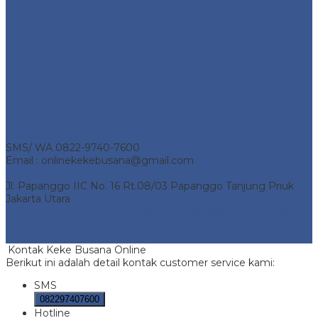
Alamat Kantor
Telp 0857-1736-1204
SMS/ WA 0822-9740-7600
Email : onlinekekebusana@gmail.com
Jl. Papanggo IIC No. 16 Rt.08/03 Papanggo Tanjung Priuk
Jakarta Utara
Keke Busana Online
- Pusat Penjualan Keke Busana Online.
All Rights Reserved | Support by
Jasa Pembuatan Website
Bekasi
Kontak Keke Busana Online
Berikut ini adalah detail kontak customer service kami:
SMS
082297407600
Hotline