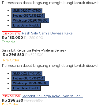
Pemesanan dapat langsung menghubungi kontak dibawah:
SMS
082297407600
Hotline
085717361204
Whatsapp
082297407600
Lihat Detail Produk
Flash Sale Gamis Dewasa Keke
DISKON 57%
Rp 150.000
Rp 350.000
Tersedia
Sarimbit Keluarga Keke ~Valeria Series~
Rp 296.550
Rp 329.500
Pre Order
Pemesanan dapat langsung menghubungi kontak dibawah:
SMS
082297407600
Hotline
085717361204
Whatsapp
082297407600
Lihat Detail Produk
Sarimbit Keluarga Keke ~Valeria Ser....
DISKON 10%
Rp 296.550
Rp 329.500
Pre Order