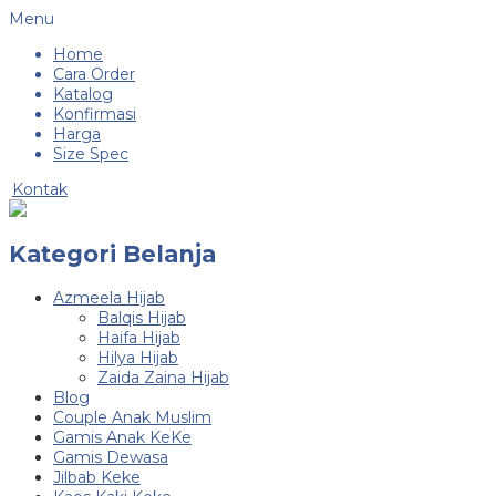
Menu
Home
Cara Order
Katalog
Konfirmasi
Harga
Size Spec
Kontak
Kategori Belanja
Azmeela Hijab
Balqis Hijab
Haifa Hijab
Hilya Hijab
Zaida Zaina Hijab
Blog
Couple Anak Muslim
Gamis Anak KeKe
Gamis Dewasa
Jilbab Keke