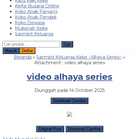
Kaos Kaki Keke
KeKe Busana Online
Koko Anak Panjang
Koko Anak Pendek
Koko Dewasa
Mukenah Keke
Sarimbit Keluarga
Cari
Masuk
Daftar
Beranda
»
Sarimbit Keluarga Keke ~Alhaya Series~
»
Attachment : video alhaya series
video alhaya series
Diunggah pada 14 October 2025
Download Gambar
Original Post
Download Gambar