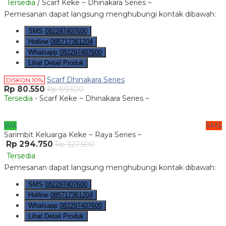
Tersedia
/ Scarf Keke ~ Dhinakara Series ~
Pemesanan dapat langsung menghubungi kontak dibawah:
SMS
082297407600
Hotline
085717361204
Whatsapp
082297407600
Lihat Detail Produk
Scarf Dhinakara Series
DISKON 10%
Rp 80.550
Rp 89.500
Tersedia
- Scarf Keke ~ Dhinakara Series ~
WA
SMS
Sarimbit Keluarga Keke ~ Raya Series ~
Rp 294.750
Rp 327.500
Tersedia
Pemesanan dapat langsung menghubungi kontak dibawah:
SMS
082297407600
Hotline
085717361204
Whatsapp
082297407600
Lihat Detail Produk