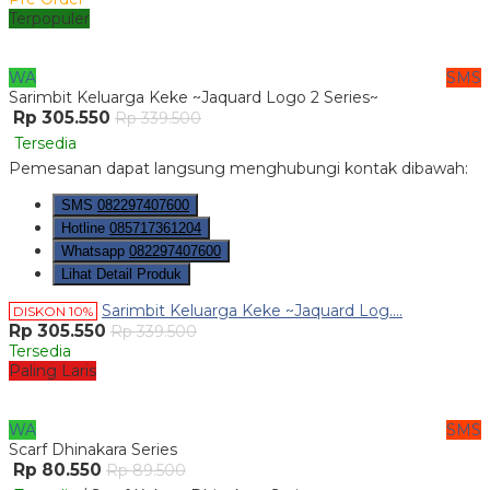
Terpopuler
WA
SMS
Sarimbit Keluarga Keke ~Jaquard Logo 2 Series~
Rp 305.550
Rp 339.500
Tersedia
Pemesanan dapat langsung menghubungi kontak dibawah:
SMS
082297407600
Hotline
085717361204
Whatsapp
082297407600
Lihat Detail Produk
Sarimbit Keluarga Keke ~Jaquard Log....
DISKON 10%
Rp 305.550
Rp 339.500
Tersedia
Paling Laris
WA
SMS
Scarf Dhinakara Series
Rp 80.550
Rp 89.500