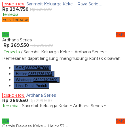
Sarimbit Keluarga Keke ~ Raya Serie....
DISKON 10%
Rp 294.750
Rp 327.500
Tersedia
Edisi Terbatas
WA
SMS
Ardhana Series
Rp 269.550
Rp 299.500
Tersedia
/ Sarimbit Keluarga Keke ~ Ardhana Series ~
Pemesanan dapat langsung menghubungi kontak dibawah:
SMS
082297407600
Hotline
085717361204
Whatsapp
082297407600
Lihat Detail Produk
Ardhana Series
DISKON 10%
Rp 269.550
Rp 299.500
Tersedia
- Sarimbit Keluarga Keke ~ Ardhana Series ~
WA
SMS
Gamis Dewasa Keke ~ Helcy 52 ~