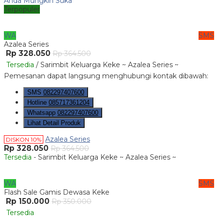
Anda Mungkin Suka
Terpopuler
WA
SMS
Azalea Series
Rp 328.050
Rp 364.500
Tersedia
/ Sarimbit Keluarga Keke ~ Azalea Series ~
Pemesanan dapat langsung menghubungi kontak dibawah:
SMS
082297407600
Hotline
085717361204
Whatsapp
082297407600
Lihat Detail Produk
Azalea Series
DISKON 10%
Rp 328.050
Rp 364.500
Tersedia
- Sarimbit Keluarga Keke ~ Azalea Series ~
WA
SMS
Flash Sale Gamis Dewasa Keke
Rp 150.000
Rp 350.000
Tersedia