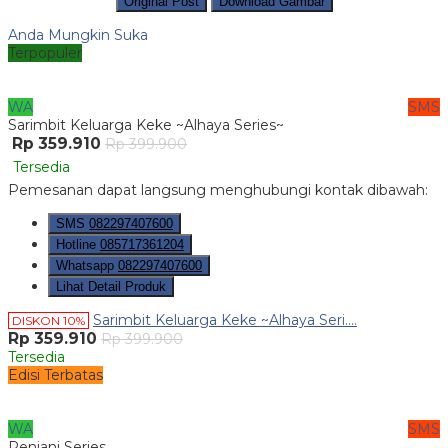
Original Post
Download Gambar
Anda Mungkin Suka
Terpopuler
WA
SMS
Sarimbit Keluarga Keke ~Alhaya Series~
Rp 359.910
Rp 399.900
Tersedia
Pemesanan dapat langsung menghubungi kontak dibawah:
SMS
082297407600
Hotline
085717361204
Whatsapp
082297407600
Lihat Detail Produk
Sarimbit Keluarga Keke ~Alhaya Seri....
DISKON 10%
Rp 359.910
Rp 399.900
Tersedia
Edisi Terbatas
WA
SMS
Renjani Series