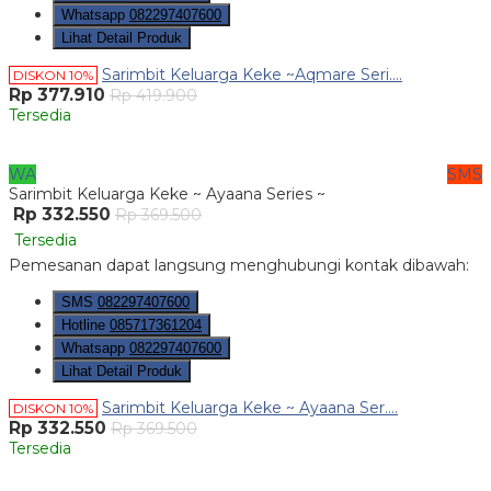
Whatsapp
082297407600
Lihat Detail Produk
Sarimbit Keluarga Keke ~Aqmare Seri....
DISKON 10%
Rp 377.910
Rp 419.900
Tersedia
WA
SMS
Sarimbit Keluarga Keke ~ Ayaana Series ~
Rp 332.550
Rp 369.500
Tersedia
Pemesanan dapat langsung menghubungi kontak dibawah:
SMS
082297407600
Hotline
085717361204
Whatsapp
082297407600
Lihat Detail Produk
Sarimbit Keluarga Keke ~ Ayaana Ser....
DISKON 10%
Rp 332.550
Rp 369.500
Tersedia