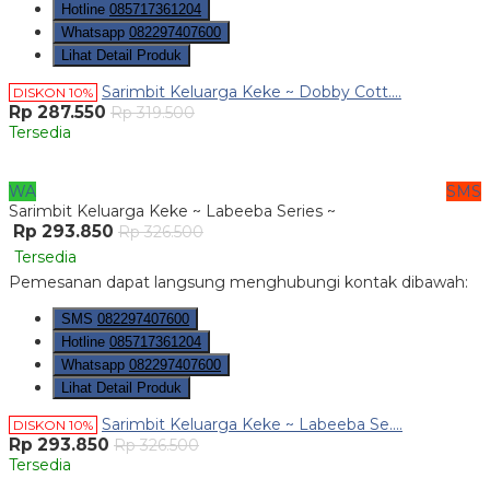
Hotline
085717361204
Whatsapp
082297407600
Lihat Detail Produk
Sarimbit Keluarga Keke ~ Dobby Cott....
DISKON 10%
Rp 287.550
Rp 319.500
Tersedia
WA
SMS
Sarimbit Keluarga Keke ~ Labeeba Series ~
Rp 293.850
Rp 326.500
Tersedia
Pemesanan dapat langsung menghubungi kontak dibawah:
SMS
082297407600
Hotline
085717361204
Whatsapp
082297407600
Lihat Detail Produk
Sarimbit Keluarga Keke ~ Labeeba Se....
DISKON 10%
Rp 293.850
Rp 326.500
Tersedia