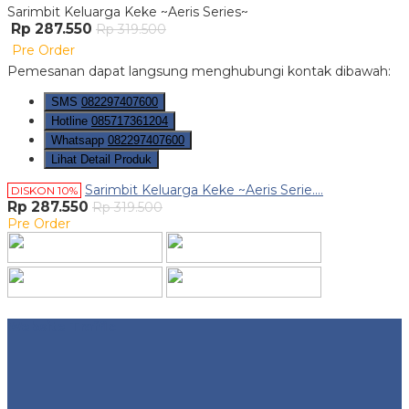
Sarimbit Keluarga Keke ~Aeris Series~
Rp 287.550
Rp 319.500
Pre Order
Pemesanan dapat langsung menghubungi kontak dibawah:
SMS
082297407600
Hotline
085717361204
Whatsapp
082297407600
Lihat Detail Produk
Sarimbit Keluarga Keke ~Aeris Serie....
DISKON 10%
Rp 287.550
Rp 319.500
Pre Order
Website Traffic