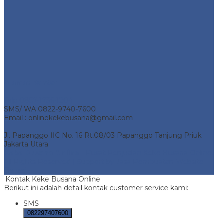
Alamat Kantor
Telp 0857-1736-1204
SMS/ WA 0822-9740-7600
Email : onlinekekebusana@gmail.com
Jl. Papanggo IIC No. 16 Rt.08/03 Papanggo Tanjung Priuk
Jakarta Utara
Keke Busana Online
- Pusat Penjualan Keke Busana Online.
All Rights Reserved | Support by
Jasa Pembuatan Website
Bekasi
Kontak Keke Busana Online
Berikut ini adalah detail kontak customer service kami:
SMS
082297407600