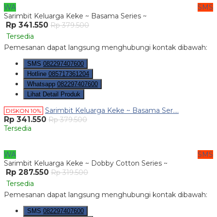
WA
SMS
Sarimbit Keluarga Keke ~ Basama Series ~
Rp 341.550
Rp 379.500
Tersedia
Pemesanan dapat langsung menghubungi kontak dibawah:
SMS
082297407600
Hotline
085717361204
Whatsapp
082297407600
Lihat Detail Produk
Sarimbit Keluarga Keke ~ Basama Ser....
DISKON 10%
Rp 341.550
Rp 379.500
Tersedia
WA
SMS
Sarimbit Keluarga Keke ~ Dobby Cotton Series ~
Rp 287.550
Rp 319.500
Tersedia
Pemesanan dapat langsung menghubungi kontak dibawah:
SMS
082297407600