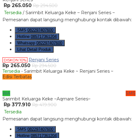
Rp 265.050
Rp 294.500
Tersedia
/ Sarimbit Keluarga Keke ~ Renjani Series ~
Pemesanan dapat langsung menghubungi kontak dibawah:
SMS
082297407600
Hotline
085717361204
Whatsapp
082297407600
Lihat Detail Produk
Renjani Series
DISKON 10%
Rp 265.050
Rp 294.500
Tersedia
- Sarimbit Keluarga Keke ~ Renjani Series ~
Edisi Terbatas
WA
SMS
Sarimbit Keluarga Keke ~Aqmare Series~
Rp 377.910
Rp 419.900
Tersedia
Pemesanan dapat langsung menghubungi kontak dibawah:
SMS
082297407600
Hotline
085717361204