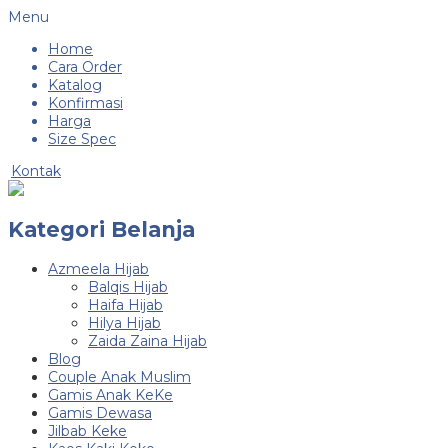
Menu
Home
Cara Order
Katalog
Konfirmasi
Harga
Size Spec
Kontak
Kategori Belanja
Azmeela Hijab
Balqis Hijab
Haifa Hijab
Hilya Hijab
Zaida Zaina Hijab
Blog
Couple Anak Muslim
Gamis Anak KeKe
Gamis Dewasa
Jilbab Keke