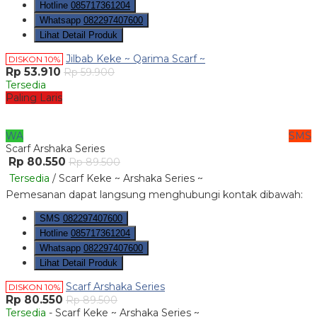
Hotline
085717361204
Whatsapp
082297407600
Lihat Detail Produk
Jilbab Keke ~ Qarima Scarf ~
DISKON 10%
Rp 53.910
Rp 59.900
Tersedia
Paling Laris
WA
SMS
Scarf Arshaka Series
Rp 80.550
Rp 89.500
Tersedia
/ Scarf Keke ~ Arshaka Series ~
Pemesanan dapat langsung menghubungi kontak dibawah:
SMS
082297407600
Hotline
085717361204
Whatsapp
082297407600
Lihat Detail Produk
Scarf Arshaka Series
DISKON 10%
Rp 80.550
Rp 89.500
Tersedia
- Scarf Keke ~ Arshaka Series ~