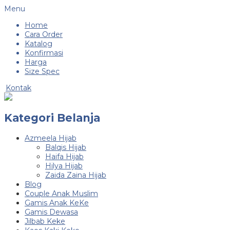
Menu
Home
Cara Order
Katalog
Konfirmasi
Harga
Size Spec
Kontak
Kategori Belanja
Azmeela Hijab
Balqis Hijab
Haifa Hijab
Hilya Hijab
Zaida Zaina Hijab
Blog
Couple Anak Muslim
Gamis Anak KeKe
Gamis Dewasa
Jilbab Keke