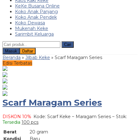
Kaos Kaki Keke
KeKe Busana Online
Koko Anak Panjang
Koko Anak Pendek
Koko Dewasa
Mukenah Keke
Sarimbit Keluarga
Cari
Masuk
Daftar
Beranda
»
Jilbab Keke
»
Scarf Maragam Series
Edisi Terbatas
Scarf Maragam Series
DISKON 10%
Kode: Scarf Keke ~ Maragam Series ~
Stok:
Tersedia
100 pcs
Berat
20 gram
Kondisi
Baru