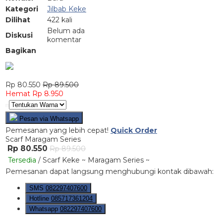
Kategori
Jilbab Keke
Dilihat
422 kali
Belum ada
Diskusi
komentar
Bagikan
Rp 80.550
Rp 89.500
Hemat Rp 8.950
Pesan via Whatsapp
Pemesanan yang lebih cepat!
Quick Order
Scarf Maragam Series
Rp 80.550
Rp 89.500
Tersedia
/ Scarf Keke ~ Maragam Series ~
Pemesanan dapat langsung menghubungi kontak dibawah:
SMS
082297407600
Hotline
085717361204
Whatsapp
082297407600