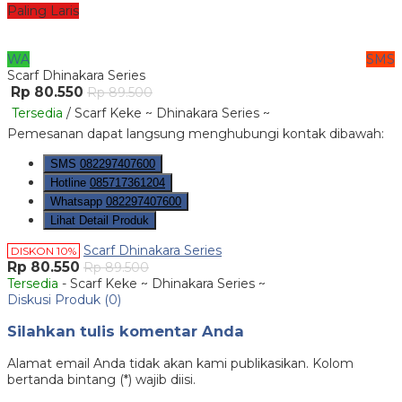
Paling Laris
WA
SMS
Scarf Dhinakara Series
Rp 80.550
Rp 89.500
Tersedia
/ Scarf Keke ~ Dhinakara Series ~
Pemesanan dapat langsung menghubungi kontak dibawah:
SMS
082297407600
Hotline
085717361204
Whatsapp
082297407600
Lihat Detail Produk
Scarf Dhinakara Series
DISKON 10%
Rp 80.550
Rp 89.500
Tersedia
- Scarf Keke ~ Dhinakara Series ~
Diskusi Produk (0)
Silahkan tulis komentar Anda
Alamat email Anda tidak akan kami publikasikan. Kolom
bertanda bintang (*) wajib diisi.