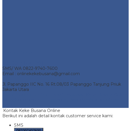
Alamat Kantor
Telp 0857-1736-1204
SMS/ WA 0822-9740-7600
Email : onlinekekebusana@gmail.com
Jl. Papanggo IIC No. 16 Rt.08/03 Papanggo Tanjung Priuk
Jakarta Utara
Keke Busana Online
- Pusat Penjualan Keke Busana Online.
All Rights Reserved | Support by
Jasa Pembuatan Website
Bekasi
Kontak Keke Busana Online
Berikut ini adalah detail kontak customer service kami:
SMS
082297407600