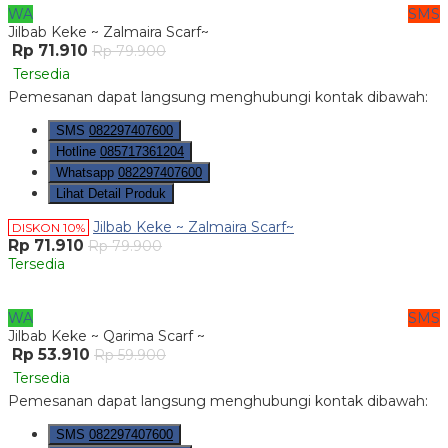
WA
SMS
Jilbab Keke ~ Zalmaira Scarf~
Rp 71.910
Rp 79.900
Tersedia
Pemesanan dapat langsung menghubungi kontak dibawah:
SMS
082297407600
Hotline
085717361204
Whatsapp
082297407600
Lihat Detail Produk
Jilbab Keke ~ Zalmaira Scarf~
DISKON 10%
Rp 71.910
Rp 79.900
Tersedia
WA
SMS
Jilbab Keke ~ Qarima Scarf ~
Rp 53.910
Rp 59.900
Tersedia
Pemesanan dapat langsung menghubungi kontak dibawah:
SMS
082297407600