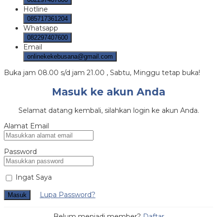
Hotline
085717361204
Whatsapp
082297407600
Email
onlinekekebusana@gmail.com
Buka jam 08.00 s/d jam 21.00 , Sabtu, Minggu tetap buka!
Masuk ke akun Anda
Selamat datang kembali, silahkan login ke akun Anda.
Alamat Email
Password
Ingat Saya
Lupa Password?
Masuk
Belum menjadi member?
Daftar