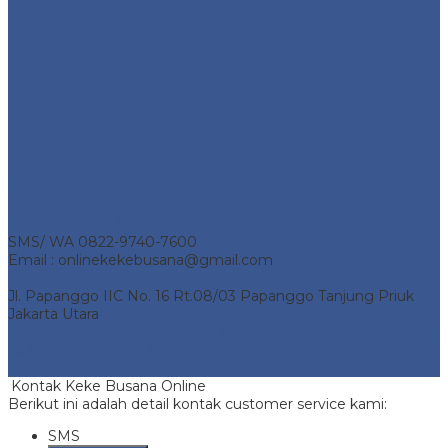
Alamat Kantor
Telp 0857-1736-1204
SMS/ WA 0822-9740-7600
Email : onlinekekebusana@gmail.com
Jl. Papanggo IIC No. 16 Rt.08/03 Papanggo Tanjung Priuk
Jakarta Utara
Keke Busana Online
- Pusat Penjualan Keke Busana Online.
All Rights Reserved | Support by
Jasa Pembuatan Website
Bekasi
Kontak Keke Busana Online
Berikut ini adalah detail kontak customer service kami:
SMS