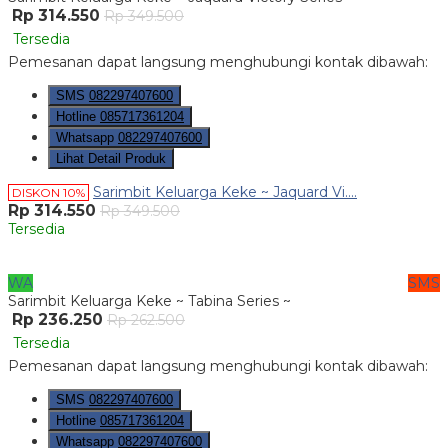
Rp 314.550
Rp 349.500
Tersedia
Pemesanan dapat langsung menghubungi kontak dibawah:
SMS
082297407600
Hotline
085717361204
Whatsapp
082297407600
Lihat Detail Produk
Sarimbit Keluarga Keke ~ Jaquard Vi....
DISKON 10%
Rp 314.550
Rp 349.500
Tersedia
WA
SMS
Sarimbit Keluarga Keke ~ Tabina Series ~
Rp 236.250
Rp 262.500
Tersedia
Pemesanan dapat langsung menghubungi kontak dibawah:
SMS
082297407600
Hotline
085717361204
Whatsapp
082297407600