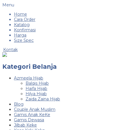
Menu
Home
Cara Order
Katalog
Konfirmasi
Harga
Size Spec
Kontak
Kategori Belanja
Azmeela Hijab
Balqis Hijab
Haifa Hijab
Hilya Hijab
Zaida Zaina Hijab
Blog
Couple Anak Muslim
Gamis Anak KeKe
Gamis Dewasa
Jilbab Keke