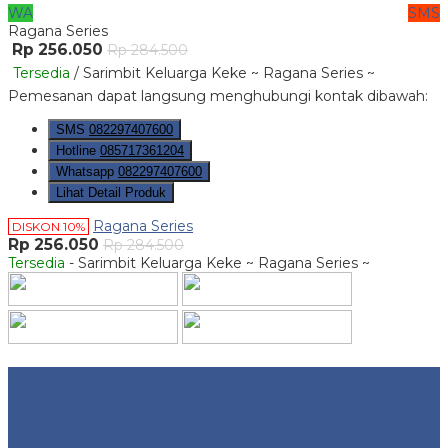
WA
SMS
Ragana Series
Rp 256.050
Rp 284.500
Tersedia
/ Sarimbit Keluarga Keke ~ Ragana Series ~
Pemesanan dapat langsung menghubungi kontak dibawah:
SMS
082297407600
Hotline
085717361204
Whatsapp
082297407600
Lihat Detail Produk
Ragana Series
DISKON 10%
Rp 256.050
Rp 284.500
Tersedia
- Sarimbit Keluarga Keke ~ Ragana Series ~
Website Traffic