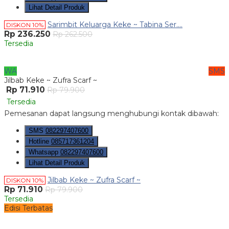
Lihat Detail Produk
Sarimbit Keluarga Keke ~ Tabina Ser....
DISKON 10%
Rp 236.250
Rp 262.500
Tersedia
WA
SMS
Jilbab Keke ~ Zufra Scarf ~
Rp 71.910
Rp 79.900
Tersedia
Pemesanan dapat langsung menghubungi kontak dibawah:
SMS
082297407600
Hotline
085717361204
Whatsapp
082297407600
Lihat Detail Produk
Jilbab Keke ~ Zufra Scarf ~
DISKON 10%
Rp 71.910
Rp 79.900
Tersedia
Edisi Terbatas