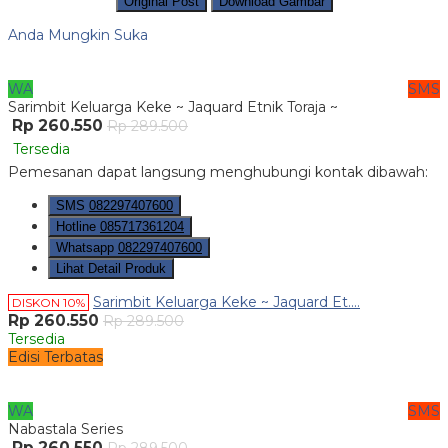
Original Post
Download Gambar
Anda Mungkin Suka
WA
SMS
Sarimbit Keluarga Keke ~ Jaquard Etnik Toraja ~
Rp 260.550
Rp 289.500
Tersedia
Pemesanan dapat langsung menghubungi kontak dibawah:
SMS
082297407600
Hotline
085717361204
Whatsapp
082297407600
Lihat Detail Produk
Sarimbit Keluarga Keke ~ Jaquard Et....
DISKON 10%
Rp 260.550
Rp 289.500
Tersedia
Edisi Terbatas
WA
SMS
Nabastala Series
Rp 260.550