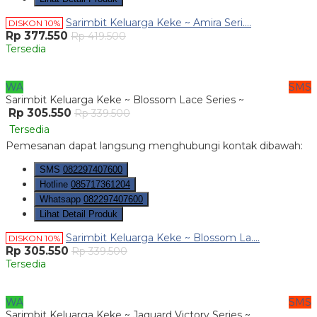
Sarimbit Keluarga Keke ~ Amira Seri....
DISKON 10%
Rp 377.550
Rp 419.500
Tersedia
WA
SMS
Sarimbit Keluarga Keke ~ Blossom Lace Series ~
Rp 305.550
Rp 339.500
Tersedia
Pemesanan dapat langsung menghubungi kontak dibawah:
SMS
082297407600
Hotline
085717361204
Whatsapp
082297407600
Lihat Detail Produk
Sarimbit Keluarga Keke ~ Blossom La....
DISKON 10%
Rp 305.550
Rp 339.500
Tersedia
WA
SMS
Sarimbit Keluarga Keke ~ Jaquard Victory Series ~