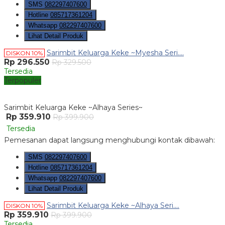
SMS
082297407600
Hotline
085717361204
Whatsapp
082297407600
Lihat Detail Produk
Sarimbit Keluarga Keke ~Myesha Seri....
DISKON 10%
Rp 296.550
Rp 329.500
Tersedia
Terpopuler
Sarimbit Keluarga Keke ~Alhaya Series~
Rp 359.910
Rp 399.900
Tersedia
Pemesanan dapat langsung menghubungi kontak dibawah:
SMS
082297407600
Hotline
085717361204
Whatsapp
082297407600
Lihat Detail Produk
Sarimbit Keluarga Keke ~Alhaya Seri....
DISKON 10%
Rp 359.910
Rp 399.900
Tersedia