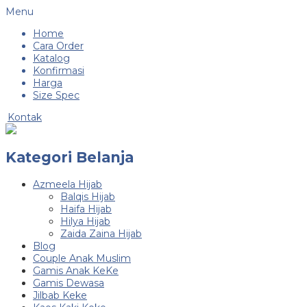
Menu
Home
Cara Order
Katalog
Konfirmasi
Harga
Size Spec
Kontak
Kategori Belanja
Azmeela Hijab
Balqis Hijab
Haifa Hijab
Hilya Hijab
Zaida Zaina Hijab
Blog
Couple Anak Muslim
Gamis Anak KeKe
Gamis Dewasa
Jilbab Keke