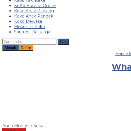
Kaos Kaki Keke
KeKe Busana Online
Koko Anak Panjang
Koko Anak Pendek
Koko Dewasa
Mukenah Keke
Sarimbit Keluarga
Cari
Masuk
Daftar
Berand
What
Anda Mungkin Suka