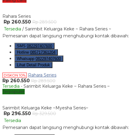
Paling Laris
Rahara Series
Rp 260.550
Rp 289.500
Tersedia
/ Sarimbit Keluarga Keke ~ Rahara Series ~
Pemesanan dapat langsung menghubungi kontak dibawah:
SMS
082297407600
Hotline
085717361204
Whatsapp
082297407600
Lihat Detail Produk
Rahara Series
DISKON 10%
Rp 260.550
Rp 289.500
Tersedia
- Sarimbit Keluarga Keke ~ Rahara Series ~
Terpopuler
Sarimbit Keluarga Keke ~Myesha Series~
Rp 296.550
Rp 329.500
Tersedia
Pemesanan dapat langsung menghubungi kontak dibawah: