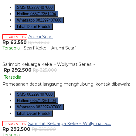
SMS
082297407600
Hotline
085717361204
Whatsapp
082297407600
Lihat Detail Produk
Arumi Scarf
DISKON 10%
Rp 62.550
Rp 69.500
Tersedia
- Scarf Keke ~ Arumi Scarf ~
Sarimbit Keluarga Keke ~ Wollymat Series ~
Rp 292.500
Rp 325.000
Tersedia
Pemesanan dapat langsung menghubungi kontak dibawah:
SMS
082297407600
Hotline
085717361204
Whatsapp
082297407600
Lihat Detail Produk
Sarimbit Keluarga Keke ~ Wollymat S....
DISKON 10%
Rp 292.500
Rp 325.000
Tersedia