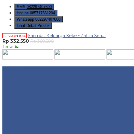
SMS
082297407600
Hotline
085717361204
Whatsapp
082297407600
Lihat Detail Produk
Sarimbit Keluarga Keke ~Zahira Seri....
DISKON 10%
Rp 332.550
Rp 369.500
Tersedia
Website Traffic