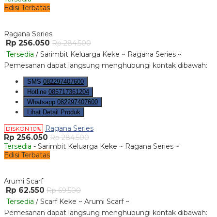
Edisi Terbatas
Ragana Series
Rp 256.050
Rp 284.500
Tersedia
/ Sarimbit Keluarga Keke ~ Ragana Series ~
Pemesanan dapat langsung menghubungi kontak dibawah:
SMS
082297407600
Hotline
085717361204
Whatsapp
082297407600
Lihat Detail Produk
Ragana Series
DISKON 10%
Rp 256.050
Rp 284.500
Tersedia
- Sarimbit Keluarga Keke ~ Ragana Series ~
Edisi Terbatas
Arumi Scarf
Rp 62.550
Rp 69.500
Tersedia
/ Scarf Keke ~ Arumi Scarf ~
Pemesanan dapat langsung menghubungi kontak dibawah: