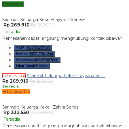
Terpopuler
Sarimbit Keluarga Keke ~Layyana Series~
Rp 269.910
Rp 299.900
Tersedia
Pemesanan dapat langsung menghubungi kontak dibawah:
SMS
082297407600
Hotline
085717361204
Whatsapp
082297407600
Lihat Detail Produk
Sarimbit Keluarga Keke ~Layyana Ser....
DISKON 10%
Rp 269.910
Rp 299.900
Tersedia
Edisi Terbatas
Sarimbit Keluarga Keke ~Zahira Series~
Rp 332.550
Rp 369.500
Tersedia
Pemesanan dapat langsung menghubungi kontak dibawah: