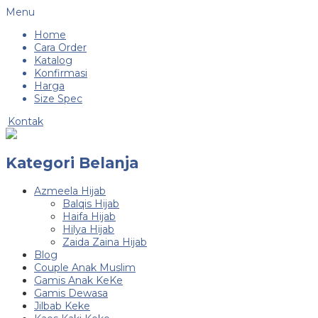
Menu
Home
Cara Order
Katalog
Konfirmasi
Harga
Size Spec
Kontak
Kategori Belanja
Azmeela Hijab
Balqis Hijab
Haifa Hijab
Hilya Hijab
Zaida Zaina Hijab
Blog
Couple Anak Muslim
Gamis Anak KeKe
Gamis Dewasa
Jilbab Keke