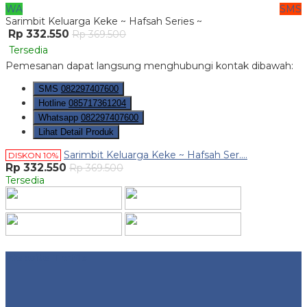
WA
SMS
Sarimbit Keluarga Keke ~ Hafsah Series ~
Rp 332.550
Rp 369.500
Tersedia
Pemesanan dapat langsung menghubungi kontak dibawah:
SMS
082297407600
Hotline
085717361204
Whatsapp
082297407600
Lihat Detail Produk
Sarimbit Keluarga Keke ~ Hafsah Ser....
DISKON 10%
Rp 332.550
Rp 369.500
Tersedia
Website Traffic