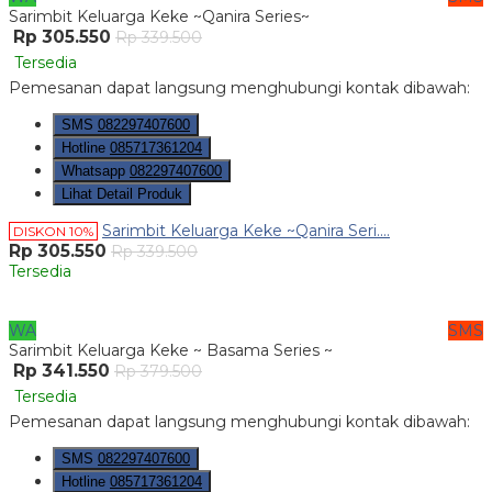
Sarimbit Keluarga Keke ~Qanira Series~
Rp 305.550
Rp 339.500
Tersedia
Pemesanan dapat langsung menghubungi kontak dibawah:
SMS
082297407600
Hotline
085717361204
Whatsapp
082297407600
Lihat Detail Produk
Sarimbit Keluarga Keke ~Qanira Seri....
DISKON 10%
Rp 305.550
Rp 339.500
Tersedia
WA
SMS
Sarimbit Keluarga Keke ~ Basama Series ~
Rp 341.550
Rp 379.500
Tersedia
Pemesanan dapat langsung menghubungi kontak dibawah:
SMS
082297407600
Hotline
085717361204