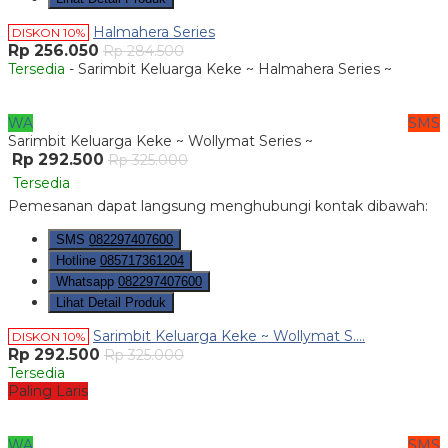
Halmahera Series
DISKON 10%
Rp 256.050
Rp 284.500
Tersedia
- Sarimbit Keluarga Keke ~ Halmahera Series ~
WA
SMS
Sarimbit Keluarga Keke ~ Wollymat Series ~
Rp 292.500
Rp 325.000
Tersedia
Pemesanan dapat langsung menghubungi kontak dibawah:
SMS
082297407600
Hotline
085717361204
Whatsapp
082297407600
Lihat Detail Produk
Sarimbit Keluarga Keke ~ Wollymat S....
DISKON 10%
Rp 292.500
Rp 325.000
Tersedia
Paling Laris
WA
SMS