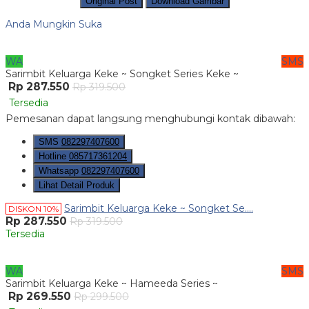
Original Post
Download Gambar
Anda Mungkin Suka
WA
SMS
Sarimbit Keluarga Keke ~ Songket Series Keke ~
Rp 287.550
Rp 319.500
Tersedia
Pemesanan dapat langsung menghubungi kontak dibawah:
SMS
082297407600
Hotline
085717361204
Whatsapp
082297407600
Lihat Detail Produk
Sarimbit Keluarga Keke ~ Songket Se....
DISKON 10%
Rp 287.550
Rp 319.500
Tersedia
WA
SMS
Sarimbit Keluarga Keke ~ Hameeda Series ~
Rp 269.550
Rp 299.500