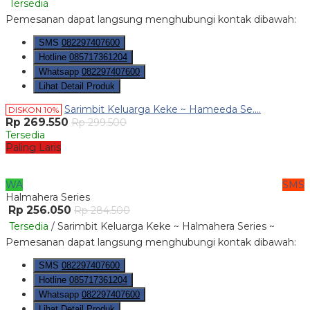
Tersedia
Pemesanan dapat langsung menghubungi kontak dibawah:
SMS
082297407600
Hotline
085717361204
Whatsapp
082297407600
Lihat Detail Produk
Sarimbit Keluarga Keke ~ Hameeda Se....
DISKON 10%
Rp 269.550
Rp 299.500
Tersedia
Paling Laris
WA
SMS
Halmahera Series
Rp 256.050
Rp 284.500
Tersedia
/ Sarimbit Keluarga Keke ~ Halmahera Series ~
Pemesanan dapat langsung menghubungi kontak dibawah:
SMS
082297407600
Hotline
085717361204
Whatsapp
082297407600
Lihat Detail Produk