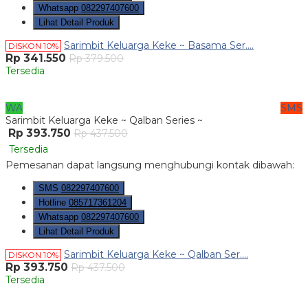
Whatsapp
082297407600
Lihat Detail Produk
Sarimbit Keluarga Keke ~ Basama Ser....
DISKON 10%
Rp 341.550
Rp 379.500
Tersedia
WA
SMS
Sarimbit Keluarga Keke ~ Qalban Series ~
Rp 393.750
Rp 437.500
Tersedia
Pemesanan dapat langsung menghubungi kontak dibawah:
SMS
082297407600
Hotline
085717361204
Whatsapp
082297407600
Lihat Detail Produk
Sarimbit Keluarga Keke ~ Qalban Ser....
DISKON 10%
Rp 393.750
Rp 437.500
Tersedia