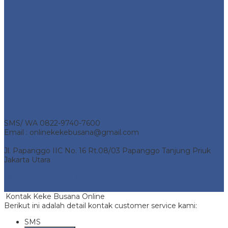
Alamat Kantor
Telp 0857-1736-1204
SMS/ WA 0822-9740-7600
Email : onlinekekebusana@gmail.com
Jl. Papanggo IIC No. 16 Rt.08/03 Papanggo Tanjung Priuk
Jakarta Utara
Keke Busana Online
- Pusat Penjualan Keke Busana Online.
All Rights Reserved | Support by
Jasa Pembuatan Website
Bekasi
Kontak Keke Busana Online
Berikut ini adalah detail kontak customer service kami:
SMS