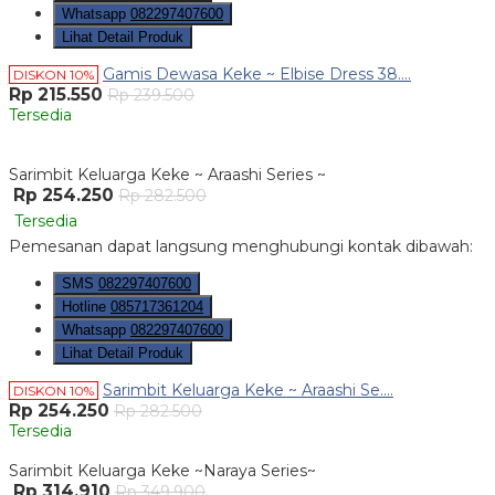
Whatsapp
082297407600
Lihat Detail Produk
Gamis Dewasa Keke ~ Elbise Dress 38....
DISKON 10%
Rp 215.550
Rp 239.500
Tersedia
Sarimbit Keluarga Keke ~ Araashi Series ~
Rp 254.250
Rp 282.500
Tersedia
Pemesanan dapat langsung menghubungi kontak dibawah:
SMS
082297407600
Hotline
085717361204
Whatsapp
082297407600
Lihat Detail Produk
Sarimbit Keluarga Keke ~ Araashi Se....
DISKON 10%
Rp 254.250
Rp 282.500
Tersedia
Sarimbit Keluarga Keke ~Naraya Series~
Rp 314.910
Rp 349.900