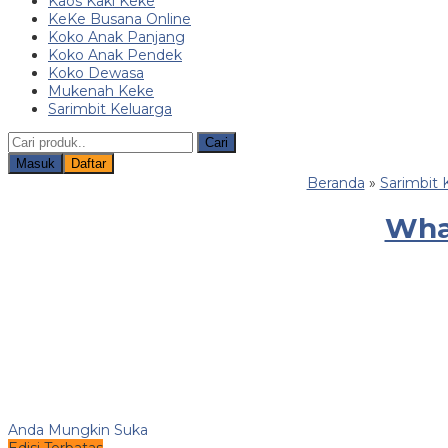
Kaos Kaki Keke
KeKe Busana Online
Koko Anak Panjang
Koko Anak Pendek
Koko Dewasa
Mukenah Keke
Sarimbit Keluarga
Cari
Masuk
Daftar
Beranda
»
Sarimbit 
What
Anda Mungkin Suka