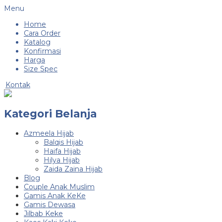
Menu
Home
Cara Order
Katalog
Konfirmasi
Harga
Size Spec
Kontak
Kategori Belanja
Azmeela Hijab
Balqis Hijab
Haifa Hijab
Hilya Hijab
Zaida Zaina Hijab
Blog
Couple Anak Muslim
Gamis Anak KeKe
Gamis Dewasa
Jilbab Keke