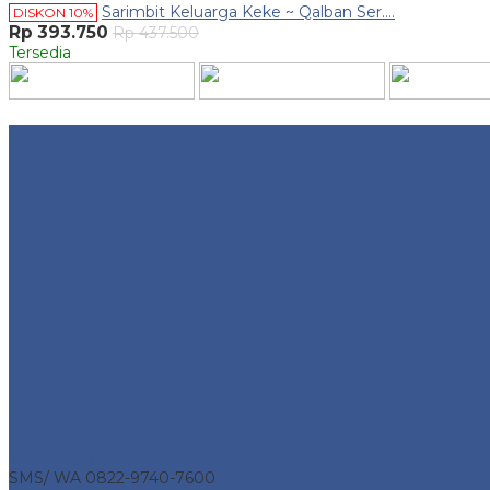
Sarimbit Keluarga Keke ~ Qalban Ser....
DISKON 10%
Rp 393.750
Rp 437.500
Tersedia
Website Traffic
Alamat Kantor
Telp 0857-1736-1204
SMS/ WA 0822-9740-7600