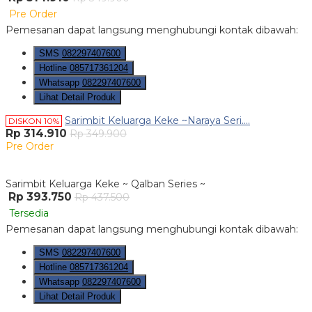
Pre Order
Pemesanan dapat langsung menghubungi kontak dibawah:
SMS
082297407600
Hotline
085717361204
Whatsapp
082297407600
Lihat Detail Produk
Sarimbit Keluarga Keke ~Naraya Seri....
DISKON 10%
Rp 314.910
Rp 349.900
Pre Order
Sarimbit Keluarga Keke ~ Qalban Series ~
Rp 393.750
Rp 437.500
Tersedia
Pemesanan dapat langsung menghubungi kontak dibawah:
SMS
082297407600
Hotline
085717361204
Whatsapp
082297407600
Lihat Detail Produk