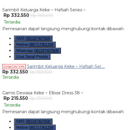
Sarimbit Keluarga Keke ~ Hafsah Series ~
Rp 332.550
Rp 369.500
Tersedia
Pemesanan dapat langsung menghubungi kontak dibawah:
SMS
082297407600
Hotline
085717361204
Whatsapp
082297407600
Lihat Detail Produk
Sarimbit Keluarga Keke ~ Hafsah Ser....
DISKON 10%
Rp 332.550
Rp 369.500
Tersedia
Gamis Dewasa Keke ~ Elbise Dress 38 ~
Rp 215.550
Rp 239.500
Tersedia
Pemesanan dapat langsung menghubungi kontak dibawah:
SMS
082297407600
Hotline
085717361204