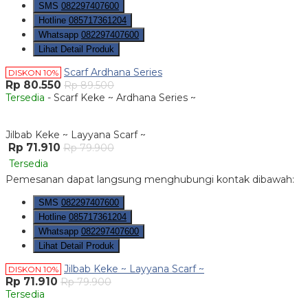
SMS
082297407600
Hotline
085717361204
Whatsapp
082297407600
Lihat Detail Produk
Scarf Ardhana Series
DISKON 10%
Rp 80.550
Rp 89.500
Tersedia
- Scarf Keke ~ Ardhana Series ~
Jilbab Keke ~ Layyana Scarf ~
Rp 71.910
Rp 79.900
Tersedia
Pemesanan dapat langsung menghubungi kontak dibawah:
SMS
082297407600
Hotline
085717361204
Whatsapp
082297407600
Lihat Detail Produk
Jilbab Keke ~ Layyana Scarf ~
DISKON 10%
Rp 71.910
Rp 79.900
Tersedia