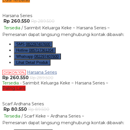
Edisi Terbatas
Harsana Series
Rp 260.550
Rp 289.500
Tersedia
/ Sarimbit Keluarga Keke ~ Harsana Series ~
Pemesanan dapat langsung menghubungi kontak dibawah:
SMS
082297407600
Hotline
085717361204
Whatsapp
082297407600
Lihat Detail Produk
Harsana Series
DISKON 10%
Rp 260.550
Rp 289.500
Tersedia
- Sarimbit Keluarga Keke ~ Harsana Series ~
Paling Laris
Scarf Ardhana Series
Rp 80.550
Rp 89.500
Tersedia
/ Scarf Keke ~ Ardhana Series ~
Pemesanan dapat langsung menghubungi kontak dibawah: