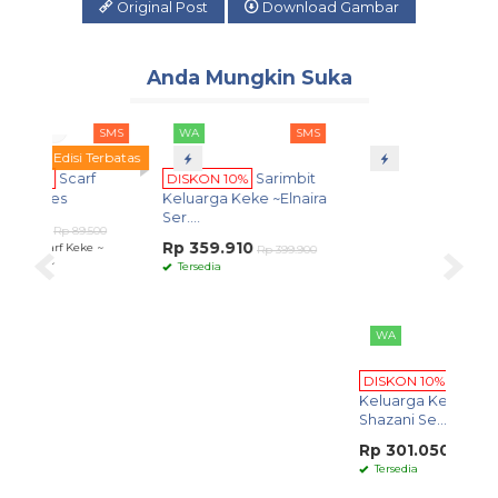
Original Post
Download Gambar
Anda Mungkin Suka
SMS
WA
SMS
WA
SMS
i Terbatas
arf
DISKON 10%
Sarimbit
DISKON 10%
Sarimbit
Keluarga Keke ~Elnaira
Keluarga Keke ~
Ser....
Shazani Se....
9.500
Rp 359.910
Rp 301.050
eke ~
Rp 399.900
Rp 334.500
Tersedia
Tersedia
DI
Ke
Ser.
Rp
P