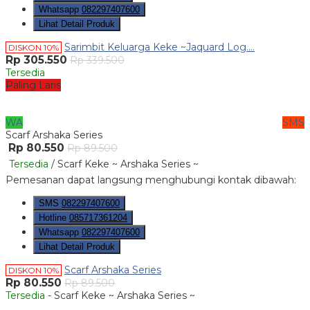
Whatsapp
082297407600
Lihat Detail Produk
Sarimbit Keluarga Keke ~Jaquard Log....
DISKON 10%
Rp 305.550
Rp 339.500
Tersedia
Paling Laris
WA
SMS
Scarf Arshaka Series
Rp 80.550
Rp 89.500
Tersedia
/ Scarf Keke ~ Arshaka Series ~
Pemesanan dapat langsung menghubungi kontak dibawah:
SMS
082297407600
Hotline
085717361204
Whatsapp
082297407600
Lihat Detail Produk
Scarf Arshaka Series
DISKON 10%
Rp 80.550
Rp 89.500
Tersedia
- Scarf Keke ~ Arshaka Series ~