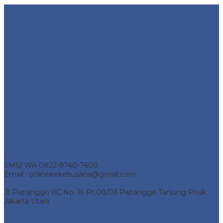
Website Traffic
Alamat Kantor
Telp 0857-1736-1204
SMS/ WA 0822-9740-7600
Email : onlinekekebusana@gmail.com
Jl. Papanggo IIC No. 16 Rt.08/03 Papanggo Tanjung Priuk
Jakarta Utara
Keke Busana Online
- Pusat Penjualan Keke Busana Online.
All Rights Reserved | Support by
Jasa Pembuatan Website