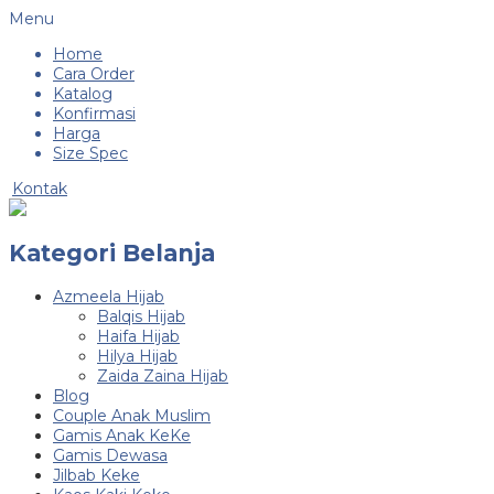
Menu
Home
Cara Order
Katalog
Konfirmasi
Harga
Size Spec
Kontak
Kategori Belanja
Azmeela Hijab
Balqis Hijab
Haifa Hijab
Hilya Hijab
Zaida Zaina Hijab
Blog
Couple Anak Muslim
Gamis Anak KeKe
Gamis Dewasa
Jilbab Keke