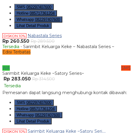
SMS
082297407600
Hotline
085717361204
Whatsapp
082297407600
Lihat Detail Produk
Nabastala Series
DISKON 10%
Rp 260.550
Rp 289.500
Tersedia
- Sarimbit Keluarga Keke ~ Nabastala Series ~
Edisi Terbatas
WA
SMS
Sarimbit Keluarga Keke ~Satory Series~
Rp 283.050
Rp 314.500
Tersedia
Pemesanan dapat langsung menghubungi kontak dibawah:
SMS
082297407600
Hotline
085717361204
Whatsapp
082297407600
Lihat Detail Produk
Sarimbit Keluarga Keke ~Satory Seri....
DISKON 10%