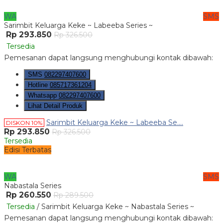
WA
SMS
Sarimbit Keluarga Keke ~ Labeeba Series ~
Rp 293.850
Rp 326.500
Tersedia
Pemesanan dapat langsung menghubungi kontak dibawah:
SMS
082297407600
Hotline
085717361204
Whatsapp
082297407600
Lihat Detail Produk
Sarimbit Keluarga Keke ~ Labeeba Se....
DISKON 10%
Rp 293.850
Rp 326.500
Tersedia
Edisi Terbatas
WA
SMS
Nabastala Series
Rp 260.550
Rp 289.500
Tersedia
/ Sarimbit Keluarga Keke ~ Nabastala Series ~
Pemesanan dapat langsung menghubungi kontak dibawah: