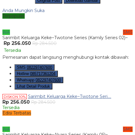
Original Post
Download Gambar
Anda Mungkin Suka
Terpopuler
WA
SMS
Sarimbit Keluarga Keke~Twotone Series (Kamily Series 02)~
Rp 256.050
Rp 284.500
Tersedia
Pemesanan dapat langsung menghubungi kontak dibawah:
SMS
082297407600
Hotline
085717361204
Whatsapp
082297407600
Lihat Detail Produk
Sarimbit Keluarga Keke~Twotone Seri....
DISKON 10%
Rp 256.050
Rp 284.500
Tersedia
Edisi Terbatas
WA
SMS
Sarimbit Keluarga Keke~Alvaro Series (Kamily 05)~