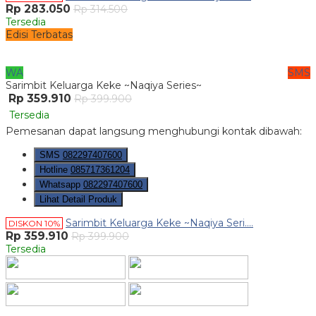
Rp 283.050
Rp 314.500
Tersedia
Edisi Terbatas
WA
SMS
Sarimbit Keluarga Keke ~Naqiya Series~
Rp 359.910
Rp 399.900
Tersedia
Pemesanan dapat langsung menghubungi kontak dibawah:
SMS
082297407600
Hotline
085717361204
Whatsapp
082297407600
Lihat Detail Produk
Sarimbit Keluarga Keke ~Naqiya Seri....
DISKON 10%
Rp 359.910
Rp 399.900
Tersedia