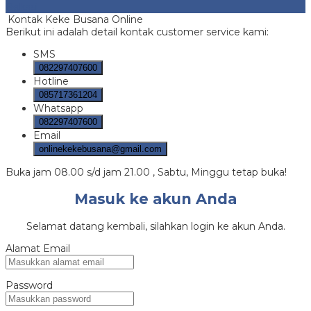
Bekasi
Kontak Keke Busana Online
Berikut ini adalah detail kontak customer service kami:
SMS
082297407600
Hotline
085717361204
Whatsapp
082297407600
Email
onlinekekebusana@gmail.com
Buka jam 08.00 s/d jam 21.00 , Sabtu, Minggu tetap buka!
Masuk ke akun Anda
Selamat datang kembali, silahkan login ke akun Anda.
Alamat Email
Password