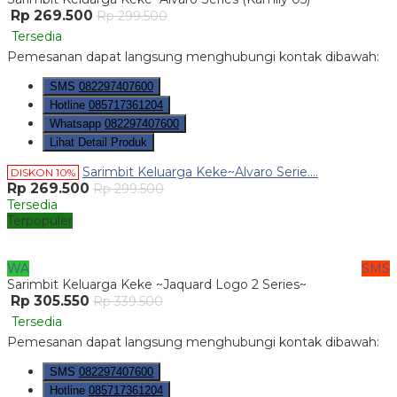
Rp 269.500
Rp 299.500
Tersedia
Pemesanan dapat langsung menghubungi kontak dibawah:
SMS
082297407600
Hotline
085717361204
Whatsapp
082297407600
Lihat Detail Produk
Sarimbit Keluarga Keke~Alvaro Serie....
DISKON 10%
Rp 269.500
Rp 299.500
Tersedia
Terpopuler
WA
SMS
Sarimbit Keluarga Keke ~Jaquard Logo 2 Series~
Rp 305.550
Rp 339.500
Tersedia
Pemesanan dapat langsung menghubungi kontak dibawah:
SMS
082297407600
Hotline
085717361204