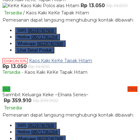
Rp 13.050
Rp 14.500
Tersedia
/ Kaos Kaki KeKe Tapak Hitam
Pemesanan dapat langsung menghubungi kontak dibawah:
SMS
082297407600
Hotline
085717361204
Whatsapp
082297407600
Lihat Detail Produk
Kaos Kaki KeKe Tapak Hitam
DISKON 10%
Rp 13.050
Rp 14.500
Tersedia
- Kaos Kaki KeKe Tapak Hitam
WA
SMS
Sarimbit Keluarga Keke ~Elnaira Series~
Rp 359.910
Rp 399.900
Tersedia
Pemesanan dapat langsung menghubungi kontak dibawah:
SMS
082297407600
Hotline
085717361204
Whatsapp
082297407600