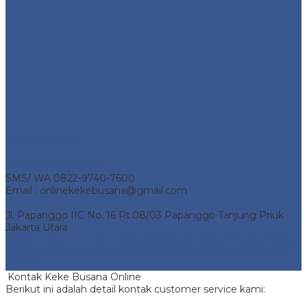
Alamat Kantor
Telp 0857-1736-1204
SMS/ WA 0822-9740-7600
Email : onlinekekebusana@gmail.com
Jl. Papanggo IIC No. 16 Rt.08/03 Papanggo Tanjung Priuk
Jakarta Utara
Keke Busana Online
- Pusat Penjualan Keke Busana Online.
All Rights Reserved | Support by
Jasa Pembuatan Website
Bekasi
Kontak Keke Busana Online
Berikut ini adalah detail kontak customer service kami: