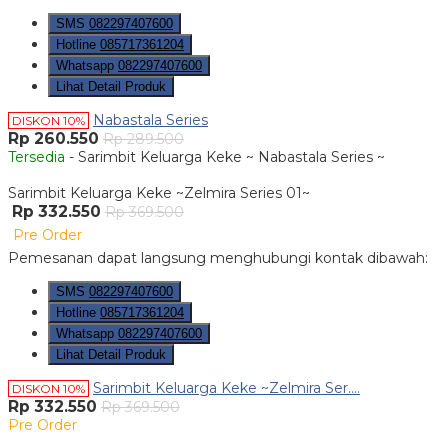
SMS
082297407600
Hotline
085717361204
Whatsapp
082297407600
Lihat Detail Produk
Nabastala Series
DISKON 10%
Rp 260.550
Rp 289.500
Tersedia
- Sarimbit Keluarga Keke ~ Nabastala Series ~
Sarimbit Keluarga Keke ~Zelmira Series 01~
Rp 332.550
Rp 369.500
Pre Order
Pemesanan dapat langsung menghubungi kontak dibawah:
SMS
082297407600
Hotline
085717361204
Whatsapp
082297407600
Lihat Detail Produk
Sarimbit Keluarga Keke ~Zelmira Ser....
DISKON 10%
Rp 332.550
Rp 369.500
Pre Order