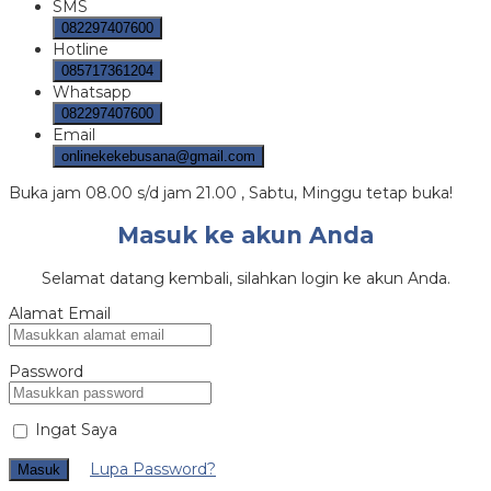
SMS
082297407600
Hotline
085717361204
Whatsapp
082297407600
Email
onlinekekebusana@gmail.com
Buka jam 08.00 s/d jam 21.00 , Sabtu, Minggu tetap buka!
Masuk ke akun Anda
Selamat datang kembali, silahkan login ke akun Anda.
Alamat Email
Password
Ingat Saya
Lupa Password?
Masuk