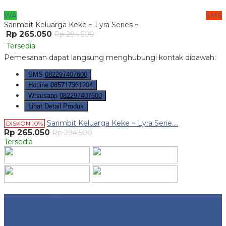
WA
SMS
Sarimbit Keluarga Keke ~ Lyra Series ~
Rp 265.050
Rp 294.500
Tersedia
Pemesanan dapat langsung menghubungi kontak dibawah:
SMS
082297407600
Hotline
085717361204
Whatsapp
082297407600
Lihat Detail Produk
Sarimbit Keluarga Keke ~ Lyra Serie....
DISKON 10%
Rp 265.050
Rp 294.500
Tersedia
Website Traffic