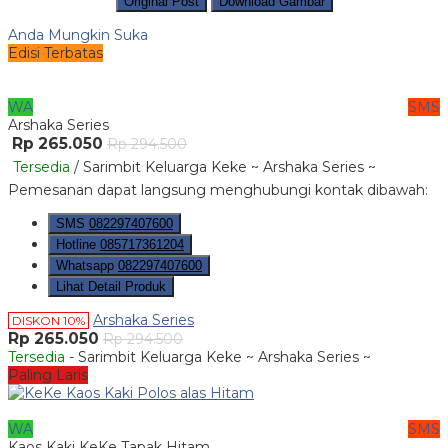
Original Post
Download Gambar
Anda Mungkin Suka
Edisi Terbatas
WA
SMS
Arshaka Series
Rp 265.050
Rp 294.500
Tersedia
/ Sarimbit Keluarga Keke ~ Arshaka Series ~
Pemesanan dapat langsung menghubungi kontak dibawah:
SMS
082297407600
Hotline
085717361204
Whatsapp
082297407600
Lihat Detail Produk
Arshaka Series
DISKON 10%
Rp 265.050
Rp 294.500
Tersedia
- Sarimbit Keluarga Keke ~ Arshaka Series ~
Paling Laris
WA
SMS
Kaos Kaki KeKe Tapak Hitam