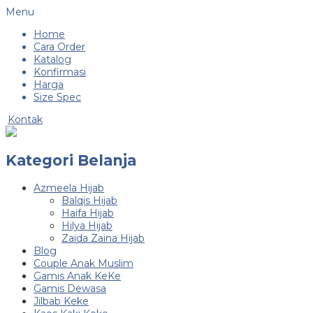
Menu
Home
Cara Order
Katalog
Konfirmasi
Harga
Size Spec
Kontak
Kategori Belanja
Azmeela Hijab
Balqis Hijab
Haifa Hijab
Hilya Hijab
Zaida Zaina Hijab
Blog
Couple Anak Muslim
Gamis Anak KeKe
Gamis Dewasa
Jilbab Keke