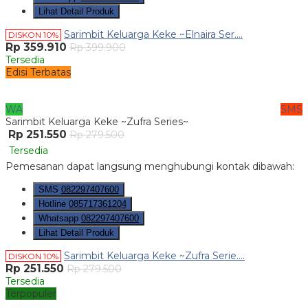
Lihat Detail Produk
Sarimbit Keluarga Keke ~Elnaira Ser....
DISKON 10%
Rp 359.910
Rp 399.900
Tersedia
Edisi Terbatas
WA
SMS
Sarimbit Keluarga Keke ~Zufra Series~
Rp 251.550
Rp 279.500
Tersedia
Pemesanan dapat langsung menghubungi kontak dibawah:
SMS
082297407600
Hotline
085717361204
Whatsapp
082297407600
Lihat Detail Produk
Sarimbit Keluarga Keke ~Zufra Serie....
DISKON 10%
Rp 251.550
Rp 279.500
Tersedia
Terpopuler