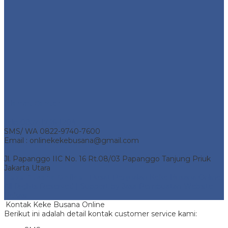
Alamat Kantor
Telp 0857-1736-1204
SMS/ WA 0822-9740-7600
Email : onlinekekebusana@gmail.com
Jl. Papanggo IIC No. 16 Rt.08/03 Papanggo Tanjung Priuk
Jakarta Utara
Keke Busana Online
- Pusat Penjualan Keke Busana Online.
All Rights Reserved | Support by
Jasa Pembuatan Website
Bekasi
Kontak Keke Busana Online
Berikut ini adalah detail kontak customer service kami: