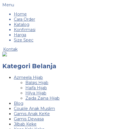
Menu
Home
Cara Order
Katalog
Konfirmasi
Harga
Size Spec
Kontak
Kategori Belanja
Azmeela Hijab
Balqis Hijab
Haifa Hijab
Hilya Hijab
Zaida Zaina Hijab
Blog
Couple Anak Muslim
Gamis Anak KeKe
Gamis Dewasa
Jilbab Keke