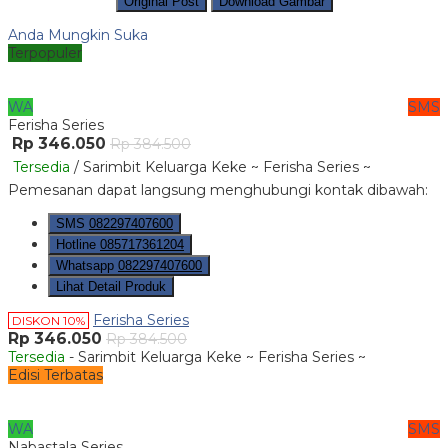
Original Post
Download Gambar
Anda Mungkin Suka
Terpopuler
WA
SMS
Ferisha Series
Rp 346.050
Rp 384.500
Tersedia
/ Sarimbit Keluarga Keke ~ Ferisha Series ~
Pemesanan dapat langsung menghubungi kontak dibawah:
SMS
082297407600
Hotline
085717361204
Whatsapp
082297407600
Lihat Detail Produk
Ferisha Series
DISKON 10%
Rp 346.050
Rp 384.500
Tersedia
- Sarimbit Keluarga Keke ~ Ferisha Series ~
Edisi Terbatas
WA
SMS
Nabastala Series