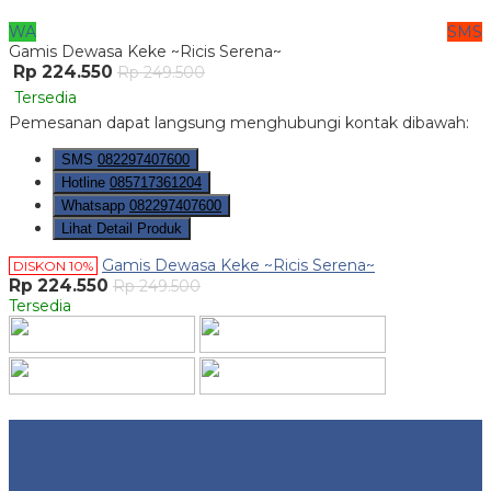
WA
SMS
Gamis Dewasa Keke ~Ricis Serena~
Rp 224.550
Rp 249.500
Tersedia
Pemesanan dapat langsung menghubungi kontak dibawah:
SMS
082297407600
Hotline
085717361204
Whatsapp
082297407600
Lihat Detail Produk
Gamis Dewasa Keke ~Ricis Serena~
DISKON 10%
Rp 224.550
Rp 249.500
Tersedia
Website Traffic