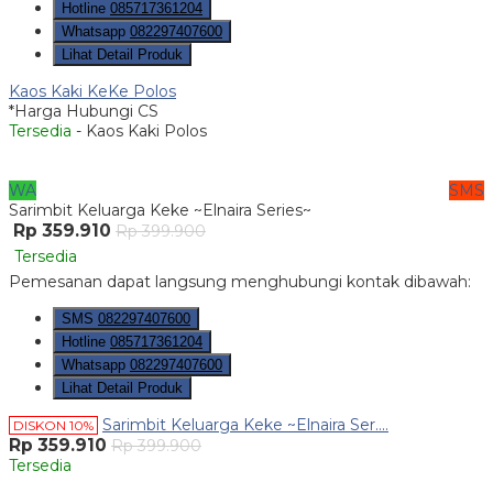
Hotline
085717361204
Whatsapp
082297407600
Lihat Detail Produk
Kaos Kaki KeKe Polos
*Harga Hubungi CS
Tersedia
- Kaos Kaki Polos
WA
SMS
Sarimbit Keluarga Keke ~Elnaira Series~
Rp 359.910
Rp 399.900
Tersedia
Pemesanan dapat langsung menghubungi kontak dibawah:
SMS
082297407600
Hotline
085717361204
Whatsapp
082297407600
Lihat Detail Produk
Sarimbit Keluarga Keke ~Elnaira Ser....
DISKON 10%
Rp 359.910
Rp 399.900
Tersedia