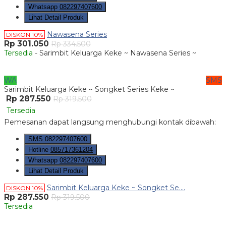
Whatsapp
082297407600
Lihat Detail Produk
Nawasena Series
DISKON 10%
Rp 301.050
Rp 334.500
Tersedia
- Sarimbit Keluarga Keke ~ Nawasena Series ~
WA
SMS
Sarimbit Keluarga Keke ~ Songket Series Keke ~
Rp 287.550
Rp 319.500
Tersedia
Pemesanan dapat langsung menghubungi kontak dibawah:
SMS
082297407600
Hotline
085717361204
Whatsapp
082297407600
Lihat Detail Produk
Sarimbit Keluarga Keke ~ Songket Se....
DISKON 10%
Rp 287.550
Rp 319.500
Tersedia