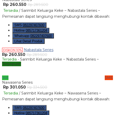
Rp 260.550
Rp 289.500
Tersedia
/ Sarimbit Keluarga Keke ~ Nabastala Series ~
Pemesanan dapat langsung menghubungi kontak dibawah:
SMS
082297407600
Hotline
085717361204
Whatsapp
082297407600
Lihat Detail Produk
Nabastala Series
DISKON 10%
Rp 260.550
Rp 289.500
Tersedia
- Sarimbit Keluarga Keke ~ Nabastala Series ~
Terpopuler
WA
SMS
Nawasena Series
Rp 301.050
Rp 334.500
Tersedia
/ Sarimbit Keluarga Keke ~ Nawasena Series ~
Pemesanan dapat langsung menghubungi kontak dibawah:
SMS
082297407600
Hotline
085717361204