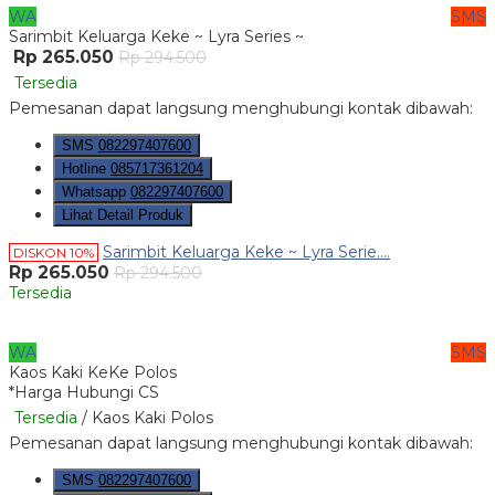
WA
SMS
Sarimbit Keluarga Keke ~ Lyra Series ~
Rp 265.050
Rp 294.500
Tersedia
Pemesanan dapat langsung menghubungi kontak dibawah:
SMS
082297407600
Hotline
085717361204
Whatsapp
082297407600
Lihat Detail Produk
Sarimbit Keluarga Keke ~ Lyra Serie....
DISKON 10%
Rp 265.050
Rp 294.500
Tersedia
WA
SMS
Kaos Kaki KeKe Polos
*Harga Hubungi CS
Tersedia
/ Kaos Kaki Polos
Pemesanan dapat langsung menghubungi kontak dibawah:
SMS
082297407600