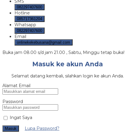
SMS
082297407600
Hotline
085717361204
Whatsapp
082297407600
Email
onlinekekebusana@gmail.com
Buka jam 08.00 s/d jam 21.00 , Sabtu, Minggu tetap buka!
Masuk ke akun Anda
Selamat datang kembali, silahkan login ke akun Anda.
Alamat Email
Password
Ingat Saya
Lupa Password?
Masuk