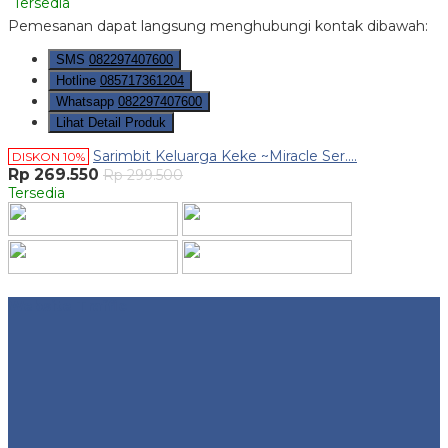
Tersedia
Pemesanan dapat langsung menghubungi kontak dibawah:
SMS
082297407600
Hotline
085717361204
Whatsapp
082297407600
Lihat Detail Produk
Sarimbit Keluarga Keke ~Miracle Ser....
DISKON 10%
Rp 269.550
Rp 299.500
Tersedia
Website Traffic