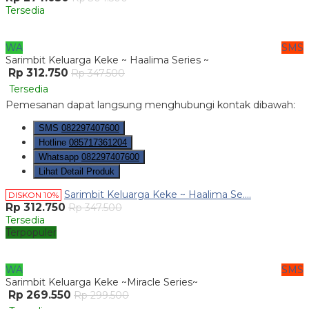
Tersedia
WA
SMS
Sarimbit Keluarga Keke ~ Haalima Series ~
Rp 312.750
Rp 347.500
Tersedia
Pemesanan dapat langsung menghubungi kontak dibawah:
SMS
082297407600
Hotline
085717361204
Whatsapp
082297407600
Lihat Detail Produk
Sarimbit Keluarga Keke ~ Haalima Se....
DISKON 10%
Rp 312.750
Rp 347.500
Tersedia
Terpopuler
WA
SMS
Sarimbit Keluarga Keke ~Miracle Series~
Rp 269.550
Rp 299.500