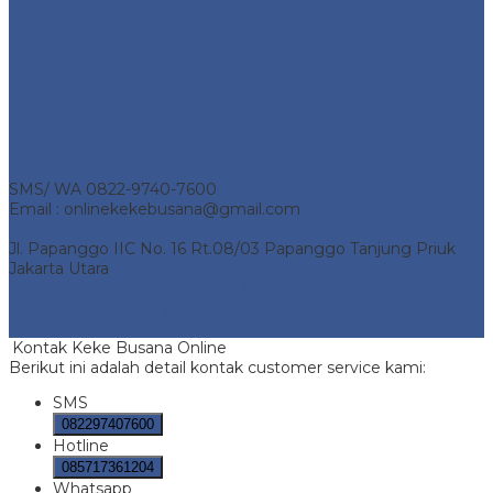
Alamat Kantor
Telp 0857-1736-1204
SMS/ WA 0822-9740-7600
Email : onlinekekebusana@gmail.com
Jl. Papanggo IIC No. 16 Rt.08/03 Papanggo Tanjung Priuk
Jakarta Utara
Keke Busana Online
- Pusat Penjualan Keke Busana Online.
All Rights Reserved | Support by
Jasa Pembuatan Website
Bekasi
Kontak Keke Busana Online
Berikut ini adalah detail kontak customer service kami:
SMS
082297407600
Hotline
085717361204
Whatsapp