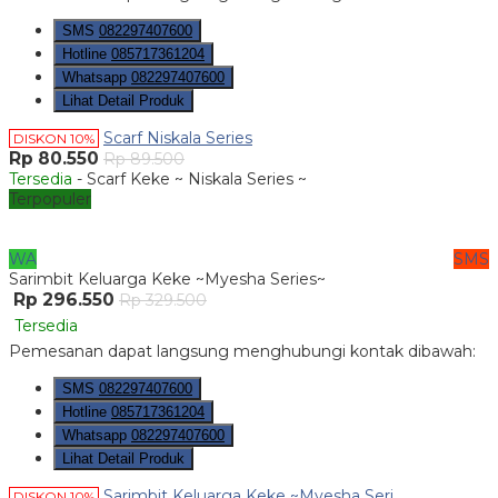
SMS
082297407600
Hotline
085717361204
Whatsapp
082297407600
Lihat Detail Produk
Scarf Niskala Series
DISKON 10%
Rp 80.550
Rp 89.500
Tersedia
- Scarf Keke ~ Niskala Series ~
Terpopuler
WA
SMS
Sarimbit Keluarga Keke ~Myesha Series~
Rp 296.550
Rp 329.500
Tersedia
Pemesanan dapat langsung menghubungi kontak dibawah:
SMS
082297407600
Hotline
085717361204
Whatsapp
082297407600
Lihat Detail Produk
Sarimbit Keluarga Keke ~Myesha Seri....
DISKON 10%