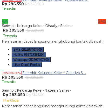
Rp 296.550
Rp 329.500
Tersedia
WA
SMS
Sarimbit Keluarga Keke ~ Ghaaliya Series ~
Rp 305.550
Rp 339.500
Tersedia
Pemesanan dapat langsung menghubungi kontak dibawah:
SMS
082297407600
Hotline
085717361204
Whatsapp
082297407600
Lihat Detail Produk
Sarimbit Keluarga Keke ~ Ghaaliya S....
DISKON 10%
Rp 305.550
Rp 339.500
Tersedia
Sarimbit Keluarga Keke ~Nazeera Series~
Rp 283.050
Rp 314.500
Pre Order
Pemesanan dapat langsung menghubungi kontak dibawah: