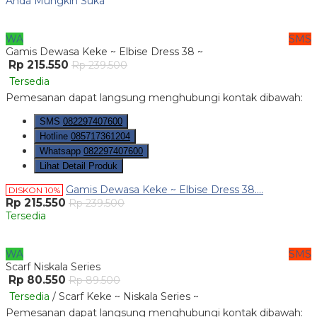
Anda Mungkin Suka
WA
SMS
Gamis Dewasa Keke ~ Elbise Dress 38 ~
Rp 215.550
Rp 239.500
Tersedia
Pemesanan dapat langsung menghubungi kontak dibawah:
SMS
082297407600
Hotline
085717361204
Whatsapp
082297407600
Lihat Detail Produk
Gamis Dewasa Keke ~ Elbise Dress 38....
DISKON 10%
Rp 215.550
Rp 239.500
Tersedia
WA
SMS
Scarf Niskala Series
Rp 80.550
Rp 89.500
Tersedia
/ Scarf Keke ~ Niskala Series ~
Pemesanan dapat langsung menghubungi kontak dibawah: