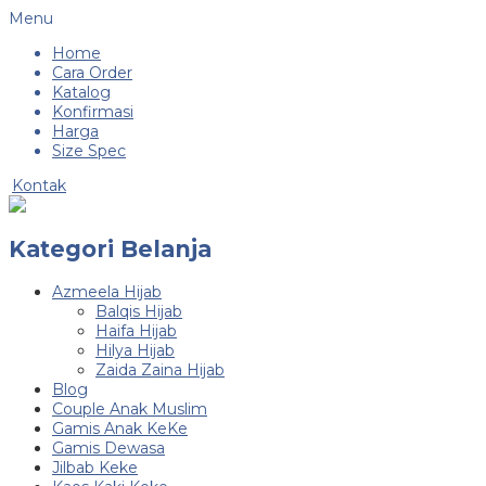
Menu
Home
Cara Order
Katalog
Konfirmasi
Harga
Size Spec
Kontak
Kategori Belanja
Azmeela Hijab
Balqis Hijab
Haifa Hijab
Hilya Hijab
Zaida Zaina Hijab
Blog
Couple Anak Muslim
Gamis Anak KeKe
Gamis Dewasa
Jilbab Keke