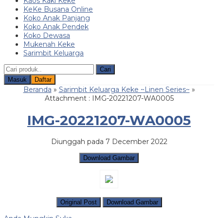
Kaos Kaki Keke
KeKe Busana Online
Koko Anak Panjang
Koko Anak Pendek
Koko Dewasa
Mukenah Keke
Sarimbit Keluarga
Cari
Masuk
Daftar
Beranda
»
Sarimbit Keluarga Keke ~Linen Series~
»
Attachment : IMG-20221207-WA0005
IMG-20221207-WA0005
Diunggah pada 7 December 2022
Download Gambar
Original Post
Download Gambar