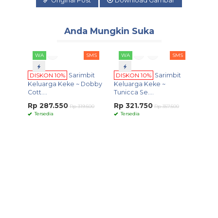
Original Post
Download Gambar
Anda Mungkin Suka
WA
SMS
WA
SMS
DISKON 10%
Sarimbit
DISKON 10%
Sarimbit
Keluarga Keke ~ Dobby
Keluarga Keke ~
Cott....
Tunicca Se....
Rp 287.550
Rp 321.750
Rp 319.500
Rp 357.500
Tersedia
Tersedia
WA
DISK
Serie
Rp 2
Ters
Keke ~ 