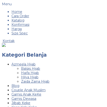
Menu
Home
Cara Order
Katalog
Konfirmasi
Harga
Size Spec
Kontak
Kategori Belanja
Azmeela Hijab
Balqis Hijab
Haifa Hijab
Hilya Hijab
Zaida Zaina Hijab
Blog
Couple Anak Muslim
Gamis Anak KeKe
Gamis Dewasa
Jilbab Keke