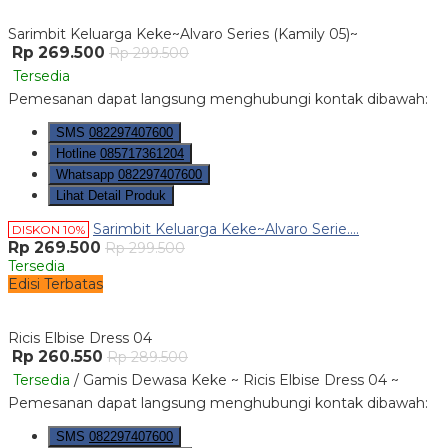
Sarimbit Keluarga Keke~Alvaro Series (Kamily 05)~
Rp 269.500
Rp 299.500
Tersedia
Pemesanan dapat langsung menghubungi kontak dibawah:
SMS
082297407600
Hotline
085717361204
Whatsapp
082297407600
Lihat Detail Produk
Sarimbit Keluarga Keke~Alvaro Serie....
DISKON 10%
Rp 269.500
Rp 299.500
Tersedia
Edisi Terbatas
Ricis Elbise Dress 04
Rp 260.550
Rp 289.500
Tersedia
/ Gamis Dewasa Keke ~ Ricis Elbise Dress 04 ~
Pemesanan dapat langsung menghubungi kontak dibawah:
SMS
082297407600