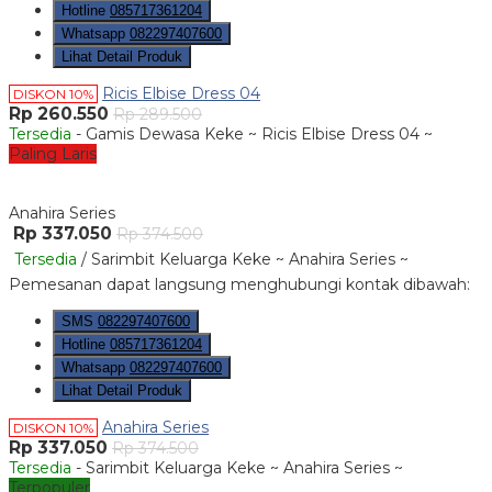
Hotline
085717361204
Whatsapp
082297407600
Lihat Detail Produk
Ricis Elbise Dress 04
DISKON 10%
Rp 260.550
Rp 289.500
Tersedia
- Gamis Dewasa Keke ~ Ricis Elbise Dress 04 ~
Paling Laris
Anahira Series
Rp 337.050
Rp 374.500
Tersedia
/ Sarimbit Keluarga Keke ~ Anahira Series ~
Pemesanan dapat langsung menghubungi kontak dibawah:
SMS
082297407600
Hotline
085717361204
Whatsapp
082297407600
Lihat Detail Produk
Anahira Series
DISKON 10%
Rp 337.050
Rp 374.500
Tersedia
- Sarimbit Keluarga Keke ~ Anahira Series ~
Terpopuler