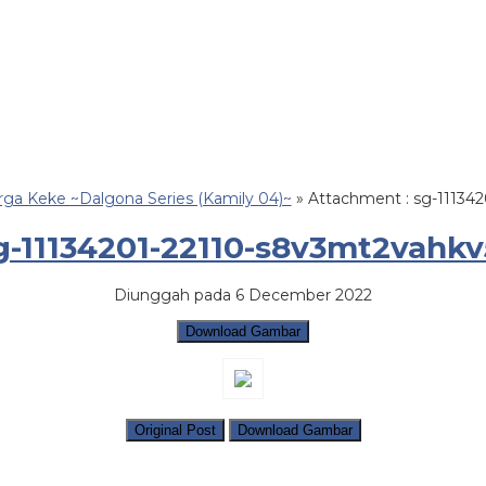
rga Keke ~Dalgona Series (Kamily 04)~
» Attachment : sg-11134
g-11134201-22110-s8v3mt2vahkv
Diunggah pada 6 December 2022
Download Gambar
Original Post
Download Gambar