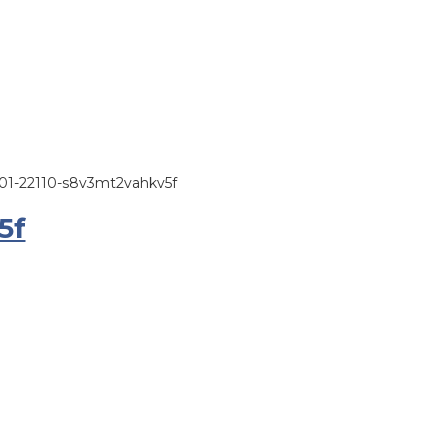
201-22110-s8v3mt2vahkv5f
5f