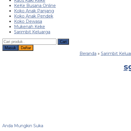
Kaos Kaki Keke
KeKe Busana Online
Koko Anak Panjang
Koko Anak Pendek
Koko Dewasa
Mukenah Keke
Sarimbit Keluarga
Cari
Masuk
Daftar
Beranda
»
Sarimbit Kelua
s
Anda Mungkin Suka