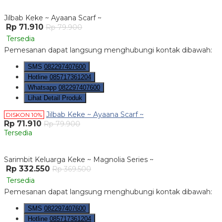
Jilbab Keke ~ Ayaana Scarf ~
Rp 71.910
Rp 79.900
Tersedia
Pemesanan dapat langsung menghubungi kontak dibawah:
SMS
082297407600
Hotline
085717361204
Whatsapp
082297407600
Lihat Detail Produk
Jilbab Keke ~ Ayaana Scarf ~
DISKON 10%
Rp 71.910
Rp 79.900
Tersedia
Sarimbit Keluarga Keke ~ Magnolia Series ~
Rp 332.550
Rp 369.500
Tersedia
Pemesanan dapat langsung menghubungi kontak dibawah:
SMS
082297407600
Hotline
085717361204