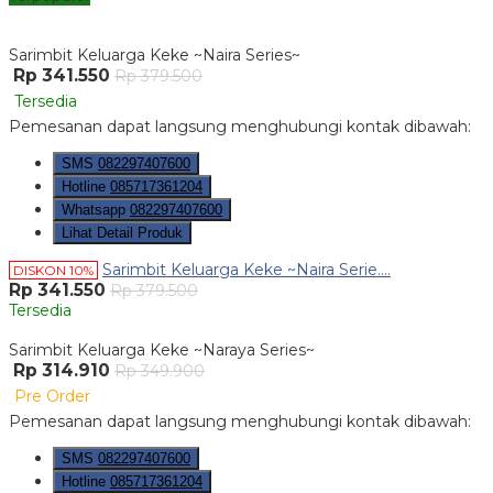
Sarimbit Keluarga Keke ~Naira Series~
Rp 341.550
Rp 379.500
Tersedia
Pemesanan dapat langsung menghubungi kontak dibawah:
SMS
082297407600
Hotline
085717361204
Whatsapp
082297407600
Lihat Detail Produk
Sarimbit Keluarga Keke ~Naira Serie....
DISKON 10%
Rp 341.550
Rp 379.500
Tersedia
Sarimbit Keluarga Keke ~Naraya Series~
Rp 314.910
Rp 349.900
Pre Order
Pemesanan dapat langsung menghubungi kontak dibawah:
SMS
082297407600
Hotline
085717361204