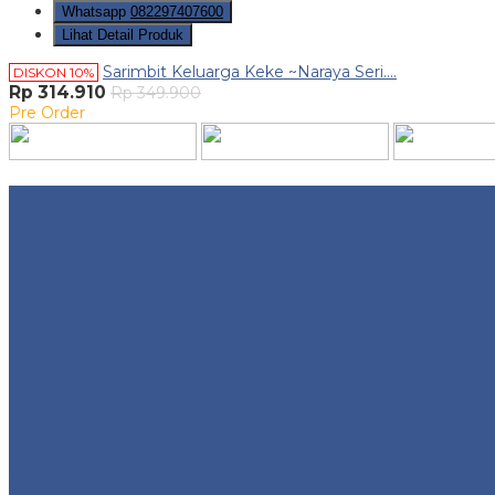
Whatsapp
082297407600
Lihat Detail Produk
Sarimbit Keluarga Keke ~Naraya Seri....
DISKON 10%
Rp 314.910
Rp 349.900
Pre Order
Website Traffic
Alamat Kantor