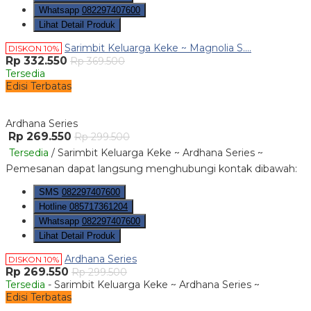
Whatsapp
082297407600
Lihat Detail Produk
Sarimbit Keluarga Keke ~ Magnolia S....
DISKON 10%
Rp 332.550
Rp 369.500
Tersedia
Edisi Terbatas
Ardhana Series
Rp 269.550
Rp 299.500
Tersedia
/ Sarimbit Keluarga Keke ~ Ardhana Series ~
Pemesanan dapat langsung menghubungi kontak dibawah:
SMS
082297407600
Hotline
085717361204
Whatsapp
082297407600
Lihat Detail Produk
Ardhana Series
DISKON 10%
Rp 269.550
Rp 299.500
Tersedia
- Sarimbit Keluarga Keke ~ Ardhana Series ~
Edisi Terbatas