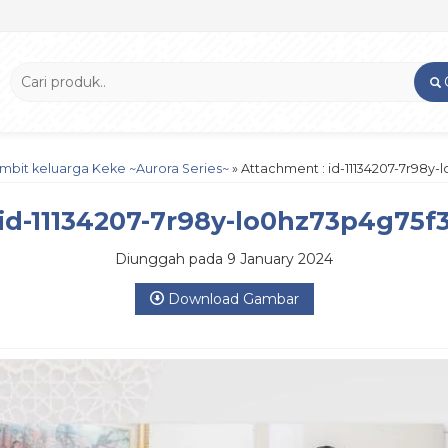
imbit keluarga Keke ~Aurora Series~
» Attachment : id-11134207-7r98y-
id-11134207-7r98y-lo0hz73p4g75f
Diunggah pada 9 January 2024
Download Gambar