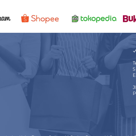
T
S
E
J
P