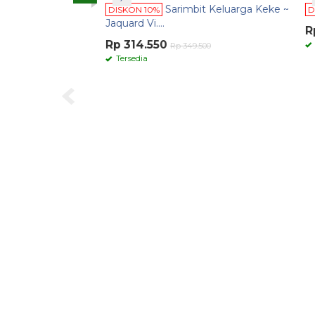
eries
Sarimbit Keluarga Keke ~
DISKON 10%
DISKON
Jaquard Vi....
Rp 80
Rp 314.550
a Keke ~
Tersed
Rp 349.500
Tersedia