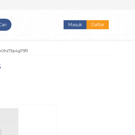
Cari
Masuk
Daftar
lo0hz73p4g75f3
3