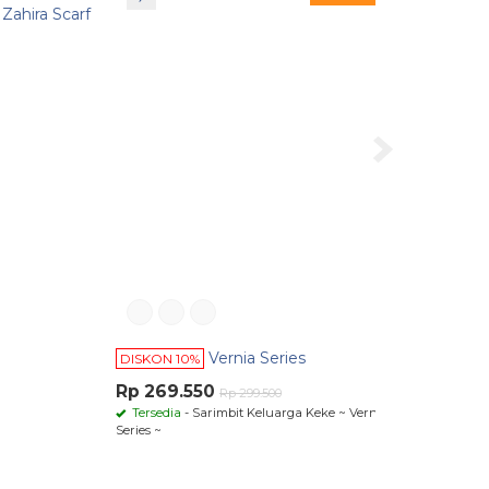
a Scarf
Vernia Series
DISKON 10%
Rp 269.550
Rp 299.500
Tersedia
- Sarimbit Keluarga Keke ~ Vernia
Series ~