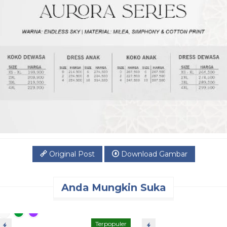
Original Post
Download Gambar
Anda Mungkin Suka
Terpopuler