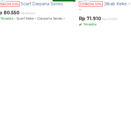
Scarf Darpana Series
Jilbab Keke ~ Zahir
 10%
DISKON 10%
~
.550
Rp 89.500
Rp 71.910
ia
- Scarf Keke ~ Darpana Series ~
Rp 79.900
Tersedia