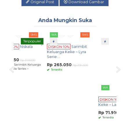
Original Post
Download Gambar
Anda Mungkin Suka
SMS
WA
SMS
WA
SMS
Terpopuler
iskala
DISKON 10%
Sarimbit
DISKON 10%
Jilbab
Keluarga Keke ~ Lyra
Keke ~ Layyana Scarf ~
Serie....
Rp 71.910
 349.500
Rp 79.900
Rp 265.050
bit Keluarga
Tersedia
Rp 294.500
es ~
Tersedia
D
K
Se
R