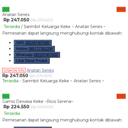
WA
SMS
Anatari Series
Rp 247.050
Rp 274.500
Tersedia
/ Sarimbit Keluarga Keke ~ Anatari Series ~
Pemesanan dapat langsung menghubungi kontak dibawah:
SMS
082297407600
Hotline
085717361204
Whatsapp
082297407600
Lihat Detail Produk
Anatari Series
DISKON 10%
Rp 247.050
Rp 274.500
Tersedia
- Sarimbit Keluarga Keke ~ Anatari Series ~
WA
SMS
Gamis Dewasa Keke ~Ricis Serena~
Rp 224.550
Rp 249.500
Tersedia
Pemesanan dapat langsung menghubungi kontak dibawah: