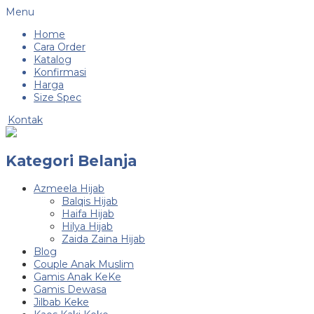
Menu
Home
Cara Order
Katalog
Konfirmasi
Harga
Size Spec
Kontak
Kategori Belanja
Azmeela Hijab
Balqis Hijab
Haifa Hijab
Hilya Hijab
Zaida Zaina Hijab
Blog
Couple Anak Muslim
Gamis Anak KeKe
Gamis Dewasa
Jilbab Keke