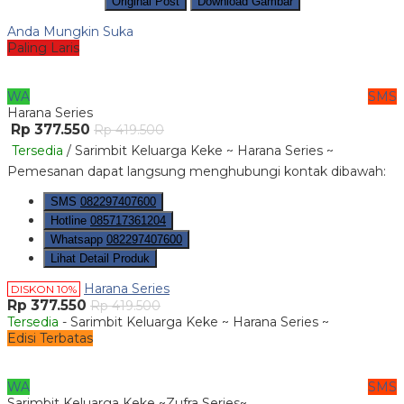
Original Post
Download Gambar
Anda Mungkin Suka
Paling Laris
WA
SMS
Harana Series
Rp 377.550
Rp 419.500
Tersedia
/ Sarimbit Keluarga Keke ~ Harana Series ~
Pemesanan dapat langsung menghubungi kontak dibawah:
SMS
082297407600
Hotline
085717361204
Whatsapp
082297407600
Lihat Detail Produk
Harana Series
DISKON 10%
Rp 377.550
Rp 419.500
Tersedia
- Sarimbit Keluarga Keke ~ Harana Series ~
Edisi Terbatas
WA
SMS
Sarimbit Keluarga Keke ~Zufra Series~