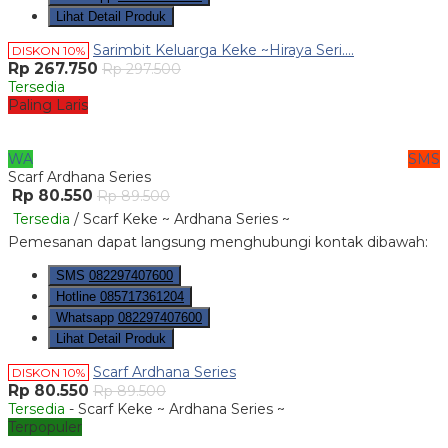
Lihat Detail Produk
Sarimbit Keluarga Keke ~Hiraya Seri....
DISKON 10%
Rp 267.750
Rp 297.500
Tersedia
Paling Laris
WA
SMS
Scarf Ardhana Series
Rp 80.550
Rp 89.500
Tersedia
/ Scarf Keke ~ Ardhana Series ~
Pemesanan dapat langsung menghubungi kontak dibawah:
SMS
082297407600
Hotline
085717361204
Whatsapp
082297407600
Lihat Detail Produk
Scarf Ardhana Series
DISKON 10%
Rp 80.550
Rp 89.500
Tersedia
- Scarf Keke ~ Ardhana Series ~
Terpopuler