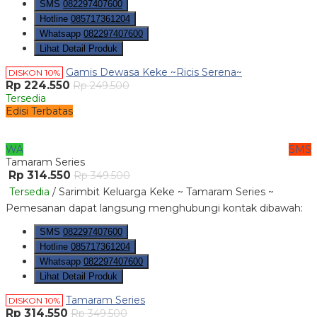
SMS
082297407600
Hotline
085717361204
Whatsapp
082297407600
Lihat Detail Produk
Gamis Dewasa Keke ~Ricis Serena~
DISKON 10%
Rp 224.550
Rp 249.500
Tersedia
Edisi Terbatas
WA
SMS
Tamaram Series
Rp 314.550
Rp 349.500
Tersedia
/ Sarimbit Keluarga Keke ~ Tamaram Series ~
Pemesanan dapat langsung menghubungi kontak dibawah:
SMS
082297407600
Hotline
085717361204
Whatsapp
082297407600
Lihat Detail Produk
Tamaram Series
DISKON 10%
Rp 314.550
Rp 349.500