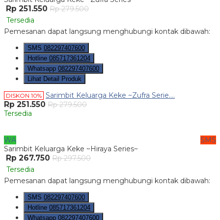
Rp 251.550
Rp 279.500
Tersedia
Pemesanan dapat langsung menghubungi kontak dibawah:
SMS
082297407600
Hotline
085717361204
Whatsapp
082297407600
Lihat Detail Produk
Sarimbit Keluarga Keke ~Zufra Serie....
DISKON 10%
Rp 251.550
Rp 279.500
Tersedia
WA
SMS
Sarimbit Keluarga Keke ~Hiraya Series~
Rp 267.750
Rp 297.500
Tersedia
Pemesanan dapat langsung menghubungi kontak dibawah:
SMS
082297407600
Hotline
085717361204
Whatsapp
082297407600