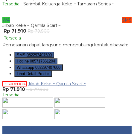
Tersedia
- Sarimbit Keluarga Keke ~ Tamaram Series ~
WA
SMS
Jilbab Keke ~ Qamila Scarf ~
Rp 71.910
Rp 79.900
Tersedia
Pemesanan dapat langsung menghubungi kontak dibawah:
SMS
082297407600
Hotline
085717361204
Whatsapp
082297407600
Lihat Detail Produk
Jilbab Keke ~ Qamila Scarf ~
DISKON 10%
Rp 71.910
Rp 79.900
Tersedia
Website Traffic