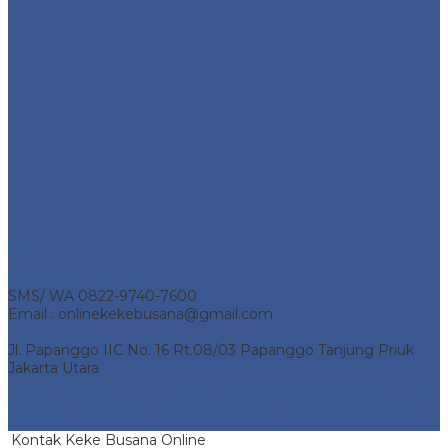
Alamat Kantor
Telp 0857-1736-1204
SMS/ WA 0822-9740-7600
Email : onlinekekebusana@gmail.com
Jl. Papanggo IIC No. 16 Rt.08/03 Papanggo Tanjung Priuk
Jakarta Utara
Keke Busana Online
- Pusat Penjualan Keke Busana Online.
All Rights Reserved | Support by
Jasa Pembuatan Website
Bekasi
Kontak Keke Busana Online