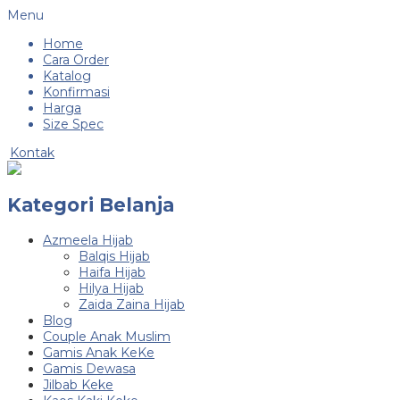
Menu
Home
Cara Order
Katalog
Konfirmasi
Harga
Size Spec
Kontak
Kategori Belanja
Azmeela Hijab
Balqis Hijab
Haifa Hijab
Hilya Hijab
Zaida Zaina Hijab
Blog
Couple Anak Muslim
Gamis Anak KeKe
Gamis Dewasa
Jilbab Keke