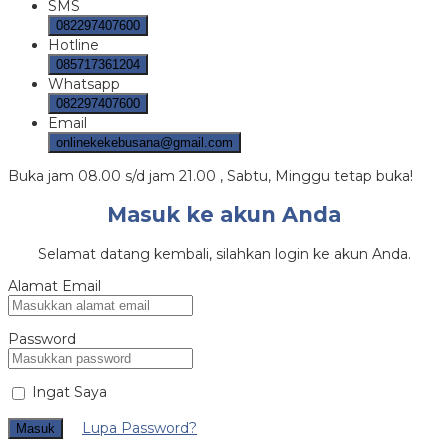
SMS
082297407600
Hotline
085717361204
Whatsapp
082297407600
Email
onlinekekebusana@gmail.com
Buka jam 08.00 s/d jam 21.00 , Sabtu, Minggu tetap buka!
Masuk ke akun Anda
Selamat datang kembali, silahkan login ke akun Anda.
Alamat Email
Password
Ingat Saya
Lupa Password?
Masuk