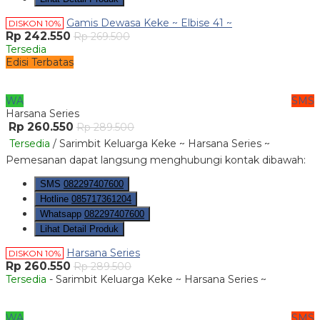
Gamis Dewasa Keke ~ Elbise 41 ~
DISKON 10%
Rp 242.550
Rp 269.500
Tersedia
Edisi Terbatas
WA
SMS
Harsana Series
Rp 260.550
Rp 289.500
Tersedia
/ Sarimbit Keluarga Keke ~ Harsana Series ~
Pemesanan dapat langsung menghubungi kontak dibawah:
SMS
082297407600
Hotline
085717361204
Whatsapp
082297407600
Lihat Detail Produk
Harsana Series
DISKON 10%
Rp 260.550
Rp 289.500
Tersedia
- Sarimbit Keluarga Keke ~ Harsana Series ~
WA
SMS