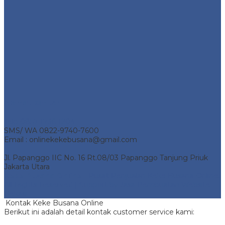
Alamat Kantor
Telp 0857-1736-1204
SMS/ WA 0822-9740-7600
Email : onlinekekebusana@gmail.com
Jl. Papanggo IIC No. 16 Rt.08/03 Papanggo Tanjung Priuk
Jakarta Utara
Keke Busana Online
- Pusat Penjualan Keke Busana Online.
All Rights Reserved | Support by
Jasa Pembuatan Website
Bekasi
Kontak Keke Busana Online
Berikut ini adalah detail kontak customer service kami: