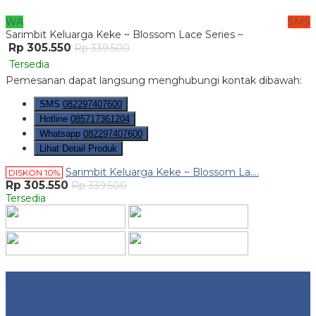
WA
SMS
Sarimbit Keluarga Keke ~ Blossom Lace Series ~
Rp 305.550
Rp 339.500
Tersedia
Pemesanan dapat langsung menghubungi kontak dibawah:
SMS
082297407600
Hotline
085717361204
Whatsapp
082297407600
Lihat Detail Produk
Sarimbit Keluarga Keke ~ Blossom La....
DISKON 10%
Rp 305.550
Rp 339.500
Tersedia
Website Traffic