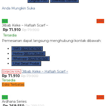
Original Post
Download Gambar
Anda Mungkin Suka
WA
SMS
Jilbab Keke ~ Hafsah Scarf ~
Rp 71.910
Rp 79.900
Tersedia
Pemesanan dapat langsung menghubungi kontak dibawah:
SMS
082297407600
Hotline
085717361204
Whatsapp
082297407600
Lihat Detail Produk
Jilbab Keke ~ Hafsah Scarf ~
DISKON 10%
Rp 71.910
Rp 79.900
Tersedia
Edisi Terbatas
WA
SMS
Ardhana Series
Rp 269.550