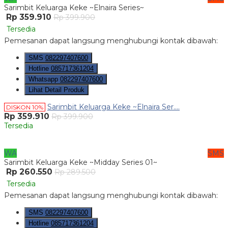
Sarimbit Keluarga Keke ~Elnaira Series~
Rp 359.910
Rp 399.900
Tersedia
Pemesanan dapat langsung menghubungi kontak dibawah:
SMS
082297407600
Hotline
085717361204
Whatsapp
082297407600
Lihat Detail Produk
Sarimbit Keluarga Keke ~Elnaira Ser....
DISKON 10%
Rp 359.910
Rp 399.900
Tersedia
WA
SMS
Sarimbit Keluarga Keke ~Midday Series 01~
Rp 260.550
Rp 289.500
Tersedia
Pemesanan dapat langsung menghubungi kontak dibawah:
SMS
082297407600
Hotline
085717361204