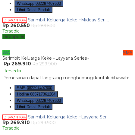
Whatsapp
082297407600
Lihat Detail Produk
Sarimbit Keluarga Keke ~Midday Seri....
DISKON 10%
Rp 260.550
Rp 289.500
Tersedia
Terpopuler
WA
SMS
Sarimbit Keluarga Keke ~Layyana Series~
Rp 269.910
Rp 299.900
Tersedia
Pemesanan dapat langsung menghubungi kontak dibawah:
SMS
082297407600
Hotline
085717361204
Whatsapp
082297407600
Lihat Detail Produk
Sarimbit Keluarga Keke ~Layyana Ser....
DISKON 10%
Rp 269.910
Rp 299.900
Tersedia