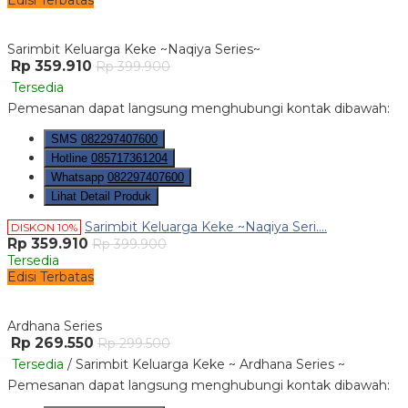
Edisi Terbatas
Sarimbit Keluarga Keke ~Naqiya Series~
Rp 359.910
Rp 399.900
Tersedia
Pemesanan dapat langsung menghubungi kontak dibawah:
SMS
082297407600
Hotline
085717361204
Whatsapp
082297407600
Lihat Detail Produk
Sarimbit Keluarga Keke ~Naqiya Seri....
DISKON 10%
Rp 359.910
Rp 399.900
Tersedia
Edisi Terbatas
Ardhana Series
Rp 269.550
Rp 299.500
Tersedia
/ Sarimbit Keluarga Keke ~ Ardhana Series ~
Pemesanan dapat langsung menghubungi kontak dibawah: