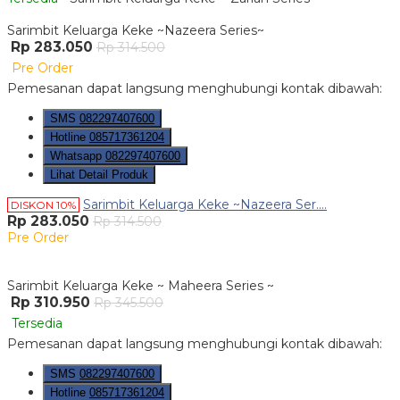
Sarimbit Keluarga Keke ~Nazeera Series~
Rp 283.050
Rp 314.500
Pre Order
Pemesanan dapat langsung menghubungi kontak dibawah:
SMS
082297407600
Hotline
085717361204
Whatsapp
082297407600
Lihat Detail Produk
Sarimbit Keluarga Keke ~Nazeera Ser....
DISKON 10%
Rp 283.050
Rp 314.500
Pre Order
Sarimbit Keluarga Keke ~ Maheera Series ~
Rp 310.950
Rp 345.500
Tersedia
Pemesanan dapat langsung menghubungi kontak dibawah:
SMS
082297407600
Hotline
085717361204