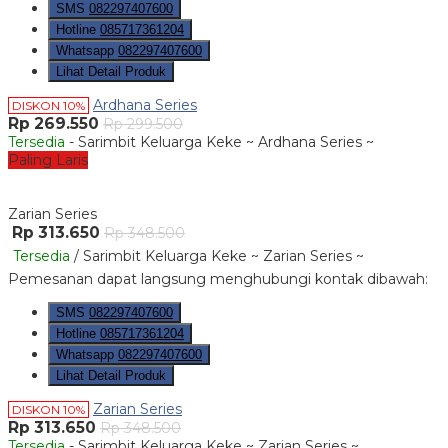
SMS
082297407600
Hotline
085717361204
Whatsapp
082297407600
Lihat Detail Produk
Ardhana Series
DISKON 10%
Rp 269.550
Rp 299.500
Tersedia
- Sarimbit Keluarga Keke ~ Ardhana Series ~
Paling Laris
Zarian Series
Rp 313.650
Rp 348.500
Tersedia
/ Sarimbit Keluarga Keke ~ Zarian Series ~
Pemesanan dapat langsung menghubungi kontak dibawah:
SMS
082297407600
Hotline
085717361204
Whatsapp
082297407600
Lihat Detail Produk
Zarian Series
DISKON 10%
Rp 313.650
Rp 348.500
Tersedia
- Sarimbit Keluarga Keke ~ Zarian Series ~