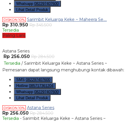
Whatsapp
082297407600
Lihat Detail Produk
Sarimbit Keluarga Keke ~ Maheera Se....
DISKON 10%
Rp 310.950
Rp 345.500
Tersedia
Paling Laris
Astana Series
Rp 256.050
Rp 284.500
Tersedia
/ Sarimbit Keluarga Keke ~ Astana Series ~
Pemesanan dapat langsung menghubungi kontak dibawah:
SMS
082297407600
Hotline
085717361204
Whatsapp
082297407600
Lihat Detail Produk
Astana Series
DISKON 10%
Rp 256.050
Rp 284.500
Tersedia
- Sarimbit Keluarga Keke ~ Astana Series ~