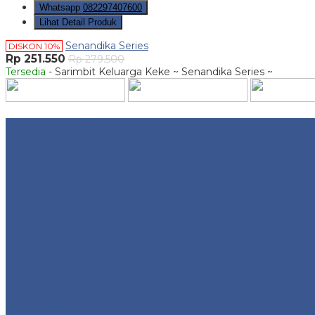
Whatsapp
082297407600
Lihat Detail Produk
Senandika Series
DISKON 10%
Rp 251.550
Rp 279.500
Tersedia
- Sarimbit Keluarga Keke ~ Senandika Series ~
Website Traffic
Alamat Kantor