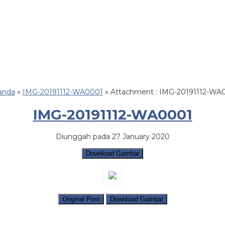
anda
»
IMG-20191112-WA0001
» Attachment : IMG-20191112-WA
IMG-20191112-WA0001
Diunggah pada 27 January 2020
Download Gambar
Original Post
Download Gambar