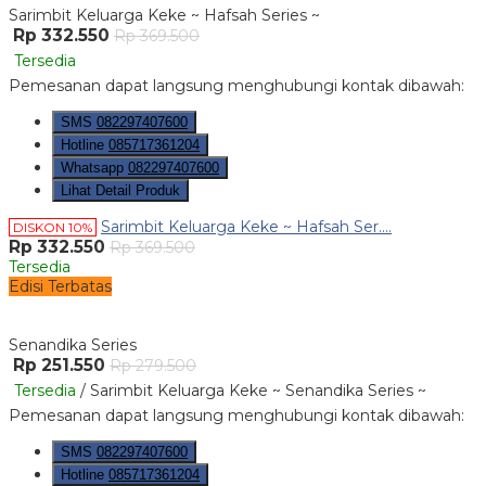
Sarimbit Keluarga Keke ~ Hafsah Series ~
Rp 332.550
Rp 369.500
Tersedia
Pemesanan dapat langsung menghubungi kontak dibawah:
SMS
082297407600
Hotline
085717361204
Whatsapp
082297407600
Lihat Detail Produk
Sarimbit Keluarga Keke ~ Hafsah Ser....
DISKON 10%
Rp 332.550
Rp 369.500
Tersedia
Edisi Terbatas
Senandika Series
Rp 251.550
Rp 279.500
Tersedia
/ Sarimbit Keluarga Keke ~ Senandika Series ~
Pemesanan dapat langsung menghubungi kontak dibawah:
SMS
082297407600
Hotline
085717361204