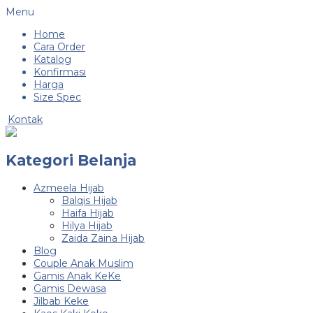
Menu
Home
Cara Order
Katalog
Konfirmasi
Harga
Size Spec
Kontak
Kategori Belanja
Azmeela Hijab
Balqis Hijab
Haifa Hijab
Hilya Hijab
Zaida Zaina Hijab
Blog
Couple Anak Muslim
Gamis Anak KeKe
Gamis Dewasa
Jilbab Keke