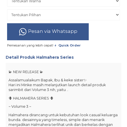
Pesan via Whatsapp
Pemesanan yang lebih cepat!
Quick Order
Detail Produk
Halmahera Series
💫 NEW RELEASE 💫
Assalamualaikum Bapak, Ibu & keke sister✨
Hari ini Minke masih melanjutkan launch detail produk
sarimbit dari Volume 3 nih, yaitu ..
🪻 HALMAHERA SERIES 🪻
~ Volume 3 ~
Halmahera dirancang untuk kebutuhan look casual keluarga
bunda. desainnya yang timeless, simple dan menarik
menjadikan Halmahera terlihat unik dan berkelas dengan