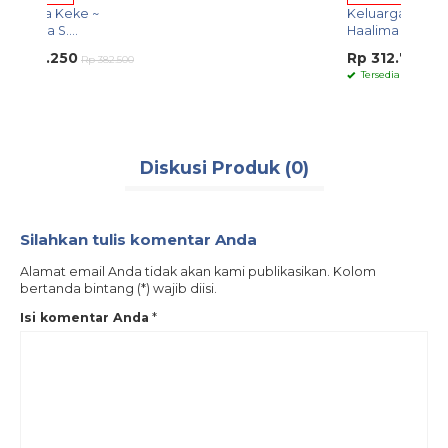
Kel
📍Dengan detail:
~Lay
– Gamis Wudhu Friendly
– Gamis Busui Friendly Bukaan Resleting Depan
Rp 
382.500
– Manset Lengan Gamis Bukaan Kancing
Te
– Saku Bobok Pada Koko
– Set Anak Perempuan Lengkap Dengan Hijab
– Set Anak Laki-Laki Lengkap Dengan Celana Dan Tanpa
Peci
==================================
Diskusi Produk (0)
! HARGA TERGANTUNG SIZE !
Tags:
#halmaheraseries#halmaherakeke#sarimbitkeke#sarimbitseries#keluargakeke
Silahkan tulis komentar Anda
Alamat email Anda tidak akan kami publikasikan. Kolom
bertanda bintang (*) wajib diisi.
Isi komentar Anda
*