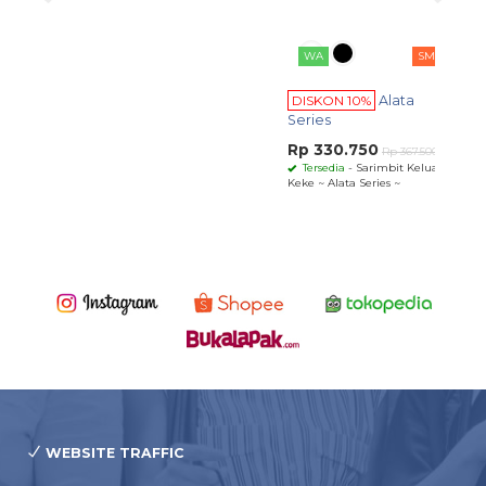
W
DIS
Kelu
~Caro
Rp 
Ters
WEBSITE TRAFFIC