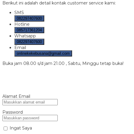
Berikut ini adalah detail kontak customer service kami:
SMS
082297407600
Hotline
085717361204
Whatsapp
082297407600
Email
onlinekekebusana@gmail.com
Buka jam 08.00 s/d jam 21.00 , Sabtu, Minggu tetap buka!
Alamat Email
Password
Ingat Saya