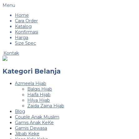
Menu
Home
Cara Order
Katalog
Konfirmasi
Harga
Size Spec
Kontak
Kategori Belanja
Azmeela Hijab
Balqis Hijab
Haifa Hijab
Hilya Hijab
Zaida Zaina Hijab
Blog
Couple Anak Muslim
Gamis Anak KeKe
Gamis Dewasa
Jilbab Keke