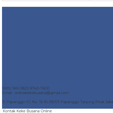
Website Traffic
Alamat Kantor
Telp 0857-1736-1204
SMS/ WA 0822-9740-7600
Email : onlinekekebusana@gmail.com
Jl. Papanggo IIC No. 16 Rt.08/03 Papanggo Tanjung Priuk Jaka
Keke Busana Online
- Pusat Penjualan Keke Busana Online. A
Kontak Keke Busana Online