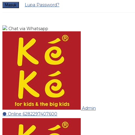
Lupa Password?
Masuk
Chat via Whatsapp
Admin
⚫ Online
6282297407600