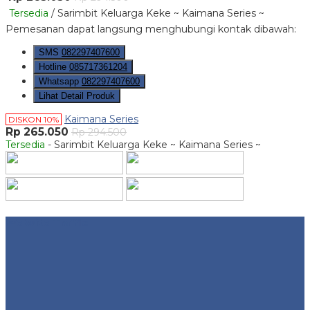
Tersedia
/ Sarimbit Keluarga Keke ~ Kaimana Series ~
Pemesanan dapat langsung menghubungi kontak dibawah:
SMS
082297407600
Hotline
085717361204
Whatsapp
082297407600
Lihat Detail Produk
Kaimana Series
DISKON 10%
Rp 265.050
Rp 294.500
Tersedia
- Sarimbit Keluarga Keke ~ Kaimana Series ~
Website Traffic