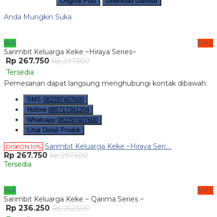
Original Post
Download Gambar
Anda Mungkin Suka
WA
SMS
Sarimbit Keluarga Keke ~Hiraya Series~
Rp 267.750
Rp 297.500
Tersedia
Pemesanan dapat langsung menghubungi kontak dibawah:
SMS
082297407600
Hotline
085717361204
Whatsapp
082297407600
Lihat Detail Produk
Sarimbit Keluarga Keke ~Hiraya Seri....
DISKON 10%
Rp 267.750
Rp 297.500
Tersedia
WA
SMS
Sarimbit Keluarga Keke ~ Qarima Series ~
Rp 236.250
Rp 262.500