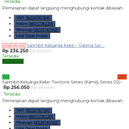
Tersedia
Pemesanan dapat langsung menghubungi kontak dibawah:
SMS
082297407600
Hotline
085717361204
Whatsapp
082297407600
Lihat Detail Produk
Sarimbit Keluarga Keke ~ Qarima Ser....
DISKON 10%
Rp 236.250
Rp 262.500
Tersedia
Terpopuler
WA
SMS
Sarimbit Keluarga Keke~Twotone Series (Kamily Series 02)~
Rp 256.050
Rp 284.500
Tersedia
Pemesanan dapat langsung menghubungi kontak dibawah:
SMS
082297407600
Hotline
085717361204
Whatsapp
082297407600
Lihat Detail Produk