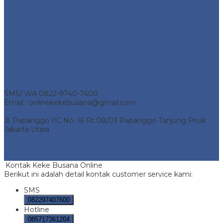
Alamat Kantor
Telp 0857-1736-1204
SMS/ WA 0822-9740-7600
Email : onlinekekebusana@gmail.com
Jl. Papanggo IIC No. 16 Rt.08/03 Papanggo Tanjung Priuk
Jakarta Utara
Keke Busana Online
- Pusat Penjualan Keke Busana Online.
All Rights Reserved | Support by
Jasa Pembuatan Website
Bekasi
Kontak Keke Busana Online
Berikut ini adalah detail kontak customer service kami:
SMS
082297407600
Hotline
085717361204