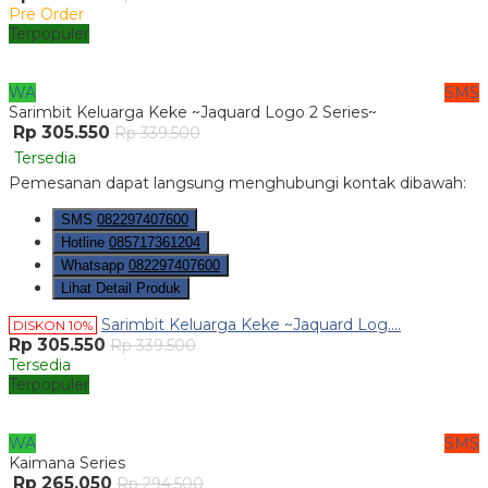
Pre Order
Terpopuler
WA
SMS
Sarimbit Keluarga Keke ~Jaquard Logo 2 Series~
Rp 305.550
Rp 339.500
Tersedia
Pemesanan dapat langsung menghubungi kontak dibawah:
SMS
082297407600
Hotline
085717361204
Whatsapp
082297407600
Lihat Detail Produk
Sarimbit Keluarga Keke ~Jaquard Log....
DISKON 10%
Rp 305.550
Rp 339.500
Tersedia
Terpopuler
WA
SMS
Kaimana Series
Rp 265.050
Rp 294.500