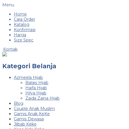
Menu
Home
Cara Order
Katalog
Konfirmasi
Harga
Size Spec
Kontak
Kategori Belanja
Azmeela Hijab
Balqis Hijab
Haifa Hijab
Hilya Hijab
Zaida Zaina Hijab
Blog
Couple Anak Muslim
Gamis Anak KeKe
Gamis Dewasa
Jilbab Keke