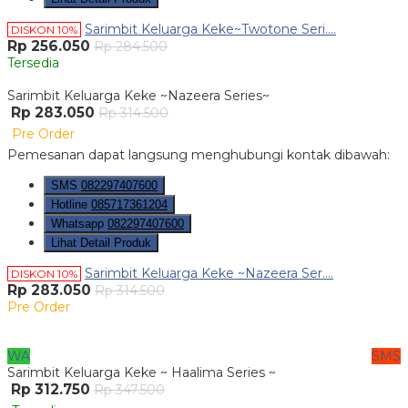
Sarimbit Keluarga Keke~Twotone Seri....
DISKON 10%
Rp 256.050
Rp 284.500
Tersedia
Sarimbit Keluarga Keke ~Nazeera Series~
Rp 283.050
Rp 314.500
Pre Order
Pemesanan dapat langsung menghubungi kontak dibawah:
SMS
082297407600
Hotline
085717361204
Whatsapp
082297407600
Lihat Detail Produk
Sarimbit Keluarga Keke ~Nazeera Ser....
DISKON 10%
Rp 283.050
Rp 314.500
Pre Order
WA
SMS
Sarimbit Keluarga Keke ~ Haalima Series ~
Rp 312.750
Rp 347.500