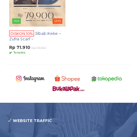
WA
SMS
DISKON 10%
Jilbab Keke ~
Zufra Scarf ~
Rp 71.910
Rp 79.900
Tersedia
WEBSITE TRAFFIC