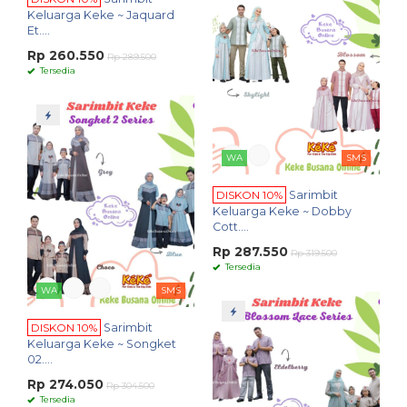
Keluarga Keke ~ Jaquard
Et....
Rp 260.550
Rp 289.500
Tersedia
WA
SMS
DISKON 10%
Sarimbit
Keluarga Keke ~ Dobby
Cott....
Rp 287.550
Rp 319.500
Tersedia
WA
SMS
DISKON 10%
Sarimbit
Keluarga Keke ~ Songket
02....
Rp 274.050
Rp 304.500
Tersedia