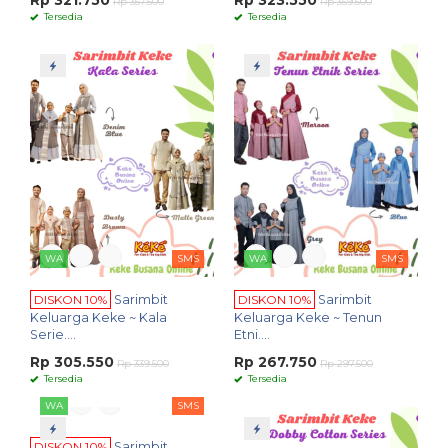
Rp 321.750
Rp 323.550
Rp 357.500
Rp 359.500
Tersedia
Tersedia
WA
SMS
WA
SMS
DISKON 10%
Sarimbit
DISKON 10%
Sarimbit
Keluarga Keke ~ Kala
Keluarga Keke ~ Tenun
Serie....
Etni....
Rp 305.550
Rp 267.750
Rp 339.500
Rp 297.500
Tersedia
Tersedia
WA
SMS
DISKON 10%
Sarimbit