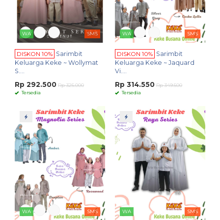
WA
SMS
WA
SMS
DISKON 10%
Sarimbit
DISKON 10%
Sarimbit
Keluarga Keke ~ Wollymat
Keluarga Keke ~ Jaquard
S....
Vi....
Rp 292.500
Rp 314.550
Rp 325.000
Rp 349.500
Tersedia
Tersedia
WA
SMS
WA
SMS