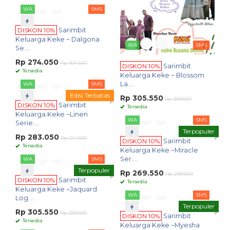
WA
SMS
DISKON 10%
Sarimbit
Keluarga Keke ~ Dalgona
WA
SMS
Se....
Rp 274.050
Rp 304.500
DISKON 10%
Sarimbit
Tersedia
Keluarga Keke ~ Blossom
La....
WA
SMS
Edisi Terbatas
Rp 305.550
Rp 339.500
DISKON 10%
Sarimbit
Tersedia
Keluarga Keke ~Linen
WA
SMS
Serie....
Terpopuler
Rp 283.050
Rp 314.500
DISKON 10%
Sarimbit
Tersedia
Keluarga Keke ~Miracle
Ser....
WA
SMS
Terpopuler
Rp 269.550
Rp 299.500
DISKON 10%
Sarimbit
Tersedia
Keluarga Keke ~Jaquard
WA
SMS
Log....
Terpopuler
Rp 305.550
Rp 339.500
DISKON 10%
Sarimbit
Tersedia
Keluarga Keke ~Myesha