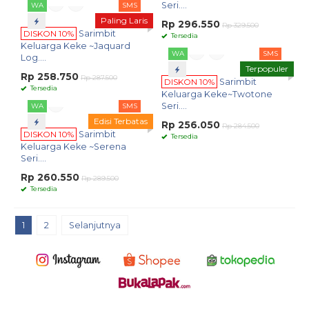
Seri....
WA
SMS
Paling Laris
Rp 296.550
Rp 329.500
DISKON 10%
Sarimbit
Tersedia
Keluarga Keke ~Jaquard
WA
SMS
Log....
Terpopuler
Rp 258.750
Rp 287.500
DISKON 10%
Sarimbit
Tersedia
Keluarga Keke~Twotone
Seri....
WA
SMS
Edisi Terbatas
Rp 256.050
Rp 284.500
DISKON 10%
Sarimbit
Tersedia
Keluarga Keke ~Serena
Seri....
Rp 260.550
Rp 289.500
Tersedia
1
2
Selanjutnya