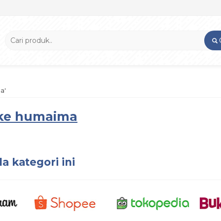
a'
eke humaima
a kategori ini