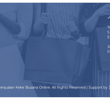
T
S
E
J
P
enjualan Keke Busana Online. All Rights Reserved | Support by