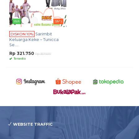
WA
SMS
DISKON 10%
Sarimbit
Keluarga Keke ~ Tunicca
Se....
Rp 321.750
Rp 357.500
Tersedia
WEBSITE TRAFFIC