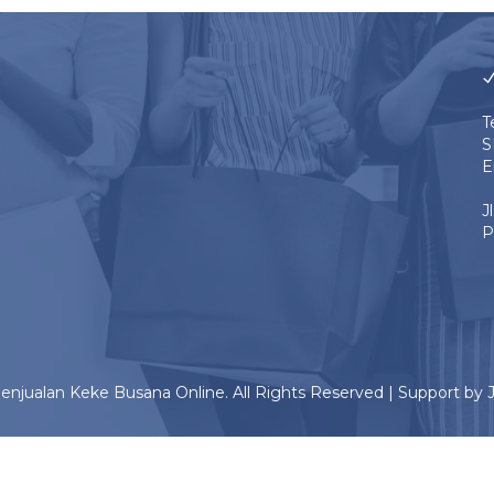
T
S
E
J
P
enjualan Keke Busana Online. All Rights Reserved | Support by